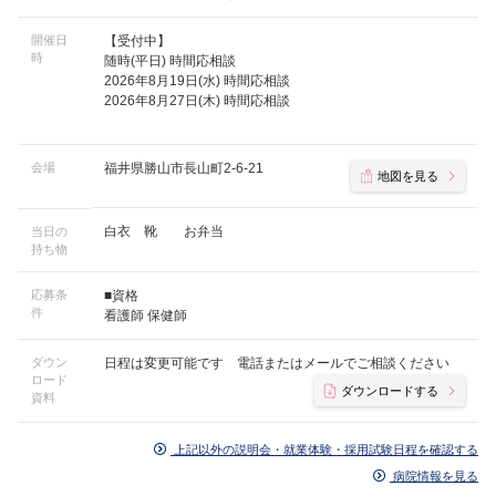
開催日
【受付中】
時
随時(平日) 時間応相談
2026年8月19日(水) 時間応相談
2026年8月27日(木) 時間応相談
会場
福井県勝山市長山町2-6-21
地図を見る
白衣 靴 お弁当
当日の
持ち物
応募条
■資格
件
看護師 保健師
ダウン
日程は変更可能です 電話またはメールでご相談ください
ロード
ダウンロードする
資料
上記以外の説明会・就業体験・採用試験日程を確認する
病院情報を見る