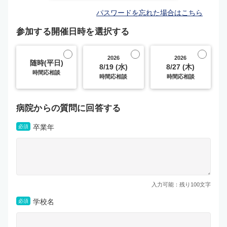
パスワードを忘れた場合はこちら
参加する開催日時を選択する
2026
2026
随時(平日)
8/19 (水)
8/27 (木)
時間応相談
時間応相談
時間応相談
病院からの質問に回答する
卒業年
必須
入力可能：残り
100
文字
学校名
必須