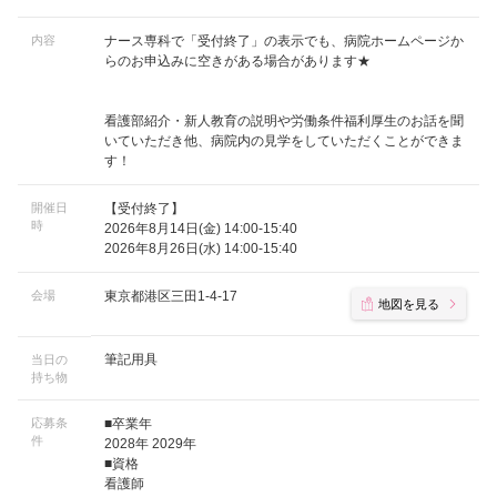
内容
ナース専科で「受付終了」の表示でも、病院ホームページか
らのお申込みに空きがある場合があります★
看護部紹介・新人教育の説明や労働条件福利厚生のお話を聞
いていただき他、病院内の見学をしていただくことができま
す！
開催日
【受付終了】
時
2026年8月14日(金) 14:00-15:40
2026年8月26日(水) 14:00-15:40
会場
東京都港区三田1-4-17
地図を見る
筆記用具
当日の
持ち物
応募条
■卒業年
件
2028年 2029年
■資格
看護師