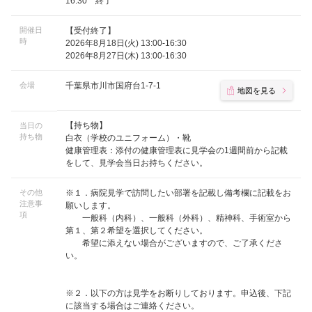
16:30 終了
開催日
【受付終了】
時
2026年8月18日(火) 13:00-16:30
2026年8月27日(木) 13:00-16:30
会場
千葉県市川市国府台1-7-1
地図を見る
【持ち物】
当日の
持ち物
白衣（学校のユニフォーム）・靴
健康管理表：添付の健康管理表に見学会の1週間前から記載
をして、見学会当日お持ちください。
その他
※１．病院見学で訪問したい部署を記載し備考欄に記載をお
注意事
願いします。
項
一般科（内科）、一般科（外科）、精神科、手術室から
第１、第２希望を選択してください。
希望に添えない場合がございますので、ご了承くださ
い。
※２．以下の方は見学をお断りしております。申込後、下記
に該当する場合はご連絡ください。