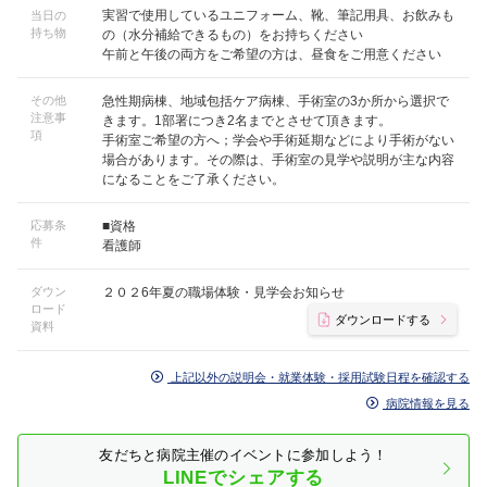
実習で使用しているユニフォーム、靴、筆記用具、お飲みも
当日の
持ち物
の（水分補給できるもの）をお持ちください
午前と午後の両方をご希望の方は、昼食をご用意ください
その他
急性期病棟、地域包括ケア病棟、手術室の3か所から選択で
注意事
きます。1部署につき2名までとさせて頂きます。
項
手術室ご希望の方へ；学会や手術延期などにより手術がない
場合があります。その際は、手術室の見学や説明が主な内容
になることをご了承ください。
応募条
■資格
件
看護師
ダウン
２０２6年夏の職場体験・見学会お知らせ
ロード
ダウンロードする
資料
上記以外の説明会・就業体験・採用試験日程を確認する
病院情報を見る
友だちと病院主催のイベントに参加しよう！
LINEでシェアする