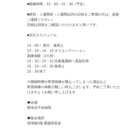
■開催時間：13：00～15：30（予定）
■締切：１週間前（１週間以内の日程をご希望の方は、直接
ご連絡ください）
詳細は別添をご確認いただけますと幸いです。
■当日スケジュール
13：00～ 受付、着替え
13：10～14：10 オリエンテーション
病棟体験（2カ所）
14：10～15：10 先輩看護師へ質疑応答
15：10～15：30 着替え
15：30 終了
※開催時期や希望病棟が重なってしまった場合など
希望病棟の体験が難しい時もございます。予めご了承いただ
けますようお願い申し上げます。
◆会場
西埼玉中央病院
◆集合場所
管理棟2階 看護部長室