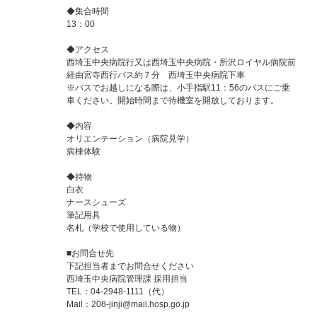
◆集合時間
13：00
◆アクセス
西埼玉中央病院行又は西埼玉中央病院・所沢ロイヤル病院前
経由宮寺西行バス約７分 西埼玉中央病院下車
※バスでお越しになる際は、小手指駅11：56のバスにご乗
車ください。開始時間まで待機室を開放しております。
◆内容
オリエンテーション（病院見学）
病棟体験
◆持物
白衣
ナースシューズ
筆記用具
名札（学校で使用している物）
■お問合せ先
下記担当者までお問合せください
西埼玉中央病院管理課 採用担当
TEL：04-2948-1111（代）
Mail：
208-jinji@mail.hosp.go.jp