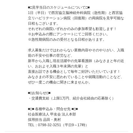
■□見学当日のスケジュールについて□■
1日（半日）で西宮協立脳神経外科病院（急性期）と西宮協
立リハビリテーション病院（回復期）の両病院を見学可能な
日程もございます。
それぞれの病院いずれかのみの参加希望も歓迎します！
※お申込みの際にアンケートにてご回答ください。
※急性期病院のみの受付となる日程があります。
求人募集だけではわからない業務内容やそのやりがい、入職
前の不安や仕事の苦労など、
新卒から入職し現在活躍中の先輩看護師（みなさまと年の近
い、おおよそ入職３年未満の先輩）と
直接お話できる機会として毎年ご好評いただいています！
みなさまの不安に思われていることや就職活動のことなど、
ぜひ一度この機会に聞きに来ませんか。
■□お知らせ□■
・交通費支給（上限1万円、紹介会社経由の応募除く）
■□■ 各種申込み・問合せ先 ■□■
社会医療法人 甲友会 法人本部
採用担当 品田・奥村
TEL：0798-32-3251（平日9～17時）