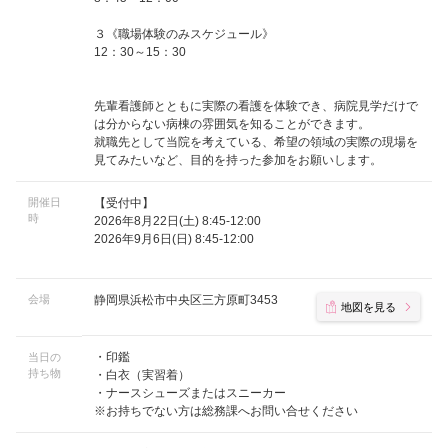
３《職場体験のみスケジュール》
12：30～15：30
先輩看護師とともに実際の看護を体験でき、病院見学だけで
は分からない病棟の雰囲気を知ることができます。
就職先として当院を考えている、希望の領域の実際の現場を
見てみたいなど、目的を持った参加をお願いします。
開催日
【受付中】
時
2026年8月22日(土) 8:45-12:00
2026年9月6日(日) 8:45-12:00
会場
静岡県浜松市中央区三方原町3453
地図を見る
・印鑑
当日の
持ち物
・白衣（実習着）
・ナースシューズまたはスニーカー
※お持ちでない方は総務課へお問い合せください