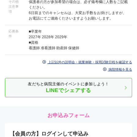
その他
保護者の方が参加希望の場合は、必ず備考欄に人数をご記載
注意事
ください。
項
6日前までのキャンセルは、大変お手数をお掛けしますが、
お電話にてご連絡くださいますようお願いします。
応募条
■卒業年
件
2027年 2028年 2029年
■資格
看護師 准看護師 助産師 保健師
上記以外の説明会・就業体験・採用試験日程を確認する
病院情報を見る
友だちと病院主催のイベントに参加しよう！
LINEでシェアする
お申込みフォーム
【会員の方】ログインして申込み