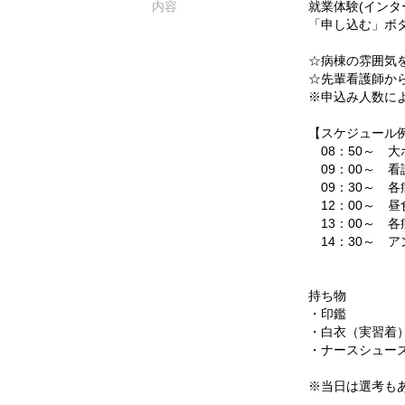
内容
就業体験(インタ
「申し込む」ボ
☆病棟の雰囲気
☆先輩看護師か
※申込み人数に
【スケジュール
08：50～ 
09：00～ 看
09：30
12：00～ 昼
13：00～ 各
14：30～ 
持ち物
・印鑑
・白衣（実習着
・ナースシュー
※当日は選考も