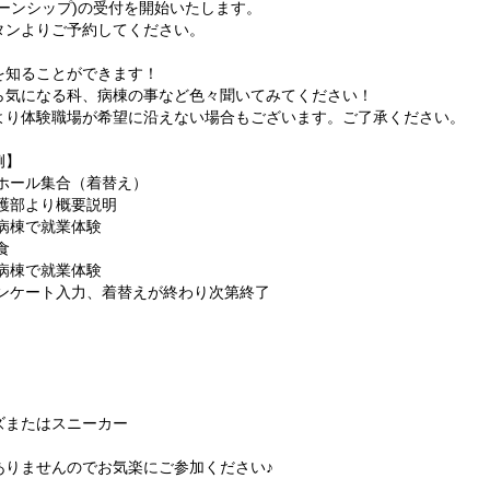
ーンシップ)の受付を開始いたします。
タンよりご予約してください。
を知ることができます！
ら気になる科、病棟の事など色々聞いてみてください！
より体験職場が希望に沿えない場合もございます。ご了承ください。
例】
大ホール集合（着替え）
護部より概要説明
～ 各病棟で就業体験
食
病棟で就業体験
アンケート入力、着替えが終わり次第終了
）
ズまたはスニーカー
ありませんのでお気楽にご参加ください♪