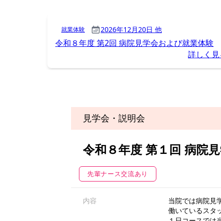
見学会・説明会
令和８年度 第１回 病院
先輩ナース交流あり
内容
当院では病院見学
働いているスタ
１日コースでは