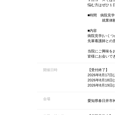
悩む方はぜひ１
■時間 病院見学
就業体験(病院見
■内容
病院見学(いくつ
先輩看護師との
当院にご興味を
皆様にお会いで
開催日時
【受付終了】
2026年8月17日(月
2026年8月18日(火
2026年8月19日(水
会場
愛知県春日井市神屋