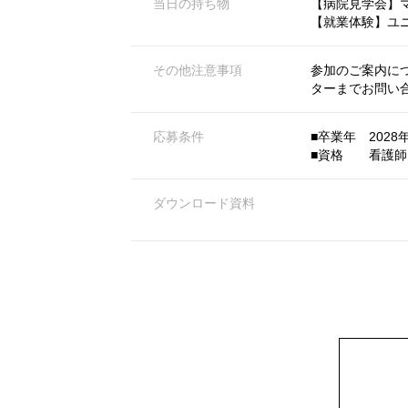
当日の持ち物
【病院見学会】
【就業体験】ユ
その他注意事項
参加のご案内に
ターまでお問い
応募条件
■卒業年 2028
■資格 看護師
ダウンロード資料