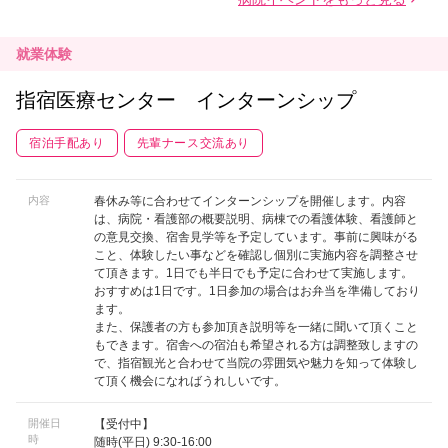
就業体験
指宿医療センター インターンシップ
宿泊手配あり
先輩ナース交流あり
内容
春休み等に合わせてインターンシップを開催します。内容
は、病院・看護部の概要説明、病棟での看護体験、看護師と
の意見交換、宿舎見学等を予定しています。事前に興味がる
こと、体験したい事などを確認し個別に実施内容を調整させ
て頂きます。1日でも半日でも予定に合わせて実施します。
おすすめは1日です。1日参加の場合はお弁当を準備しており
ます。
また、保護者の方も参加頂き説明等を一緒に聞いて頂くこと
もできます。宿舎への宿泊も希望される方は調整致しますの
で、指宿観光と合わせて当院の雰囲気や魅力を知って体験し
て頂く機会になればうれしいです。
開催日
【受付中】
時
随時(平日) 9:30-16:00