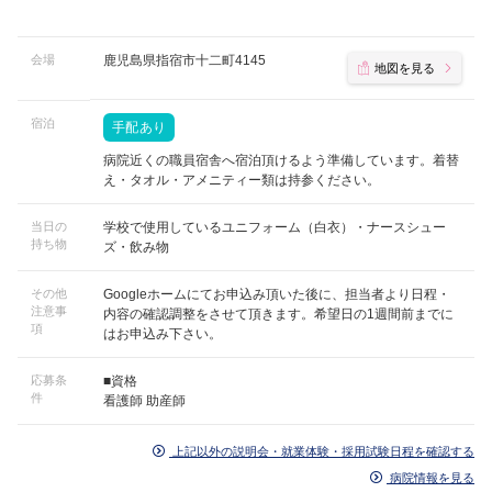
会場
鹿児島県指宿市十二町4145
地図を見る
宿泊
手配あり
病院近くの職員宿舎へ宿泊頂けるよう準備しています。着替
え・タオル・アメニティー類は持参ください。
当日の
学校で使用しているユニフォーム（白衣）・ナースシュー
持ち物
ズ・飲み物
その他
Googleホームにてお申込み頂いた後に、担当者より日程・
注意事
内容の確認調整をさせて頂きます。希望日の1週間前までに
項
はお申込み下さい。
応募条
■資格
件
看護師 助産師
上記以外の説明会・就業体験・採用試験日程を確認する
病院情報を見る