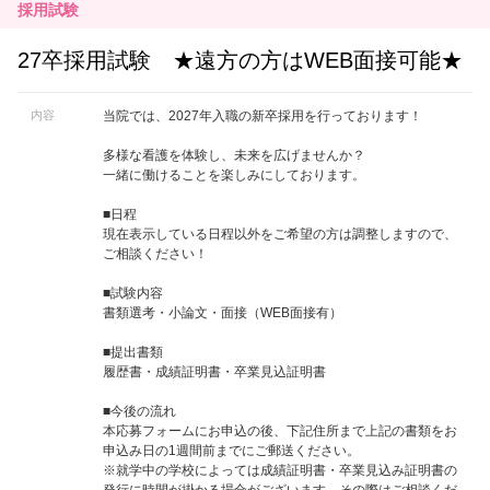
採用試験
27卒採用試験 ★遠方の方はWEB面接可能★
内容
当院では、2027年入職の新卒採用を行っております！
多様な看護を体験し、未来を広げませんか？
一緒に働けることを楽しみにしております。
■日程
現在表示している日程以外をご希望の方は調整しますので、
ご相談ください！
■試験内容
書類選考・小論文・面接（WEB面接有）
■提出書類
履歴書・成績証明書・卒業見込証明書
■今後の流れ
本応募フォームにお申込の後、下記住所まで上記の書類をお
申込み日の1週間前までにご郵送ください。
※就学中の学校によっては成績証明書・卒業見込み証明書の