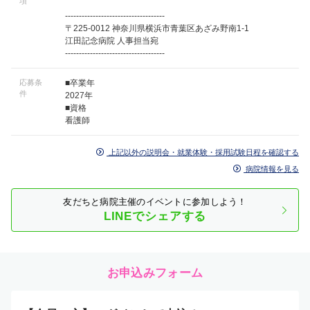
項
------------------------------------
〒225-0012 神奈川県横浜市青葉区あざみ野南1-1
江田記念病院 人事担当宛
------------------------------------
応募条
■卒業年
件
2027年
■資格
看護師
上記以外の説明会・就業体験・採用試験日程を確認する
病院情報を見る
友だちと病院主催のイベントに参加しよう！
LINEでシェアする
お申込みフォーム