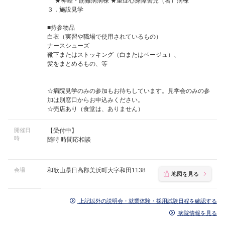
★神経・筋難病病棟 ★重症心身障害児（者）病棟
３．施設見学
■持参物品
白衣（実習や職場で使用されているもの）
ナースシューズ
靴下またはストッキング（白またはベージュ）、
髪をまとめるもの、等
☆病院見学のみの参加もお待ちしています。見学会のみの参
加は別窓口からお申込みください。
☆売店あり（食堂は、ありません）
開催日
【受付中】
時
随時 時間応相談
会場
和歌山県日高郡美浜町大字和田1138
地図を見る
上記以外の説明会・就業体験・採用試験日程を確認する
病院情報を見る