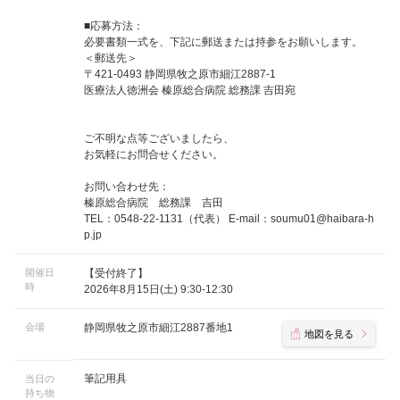
■応募方法：
必要書類一式を、下記に郵送または持参をお願いします。
＜郵送先＞
〒421-0493 静岡県牧之原市細江2887-1
医療法人徳洲会 榛原総合病院 総務課 吉田宛
ご不明な点等ございましたら、
お気軽にお問合せください。
お問い合わせ先：
榛原総合病院 総務課 吉田
TEL：0548-22-1131（代表） E-mail：
soumu01@haibara-h
p.jp
開催日
【受付終了】
時
2026年8月15日(土) 9:30-12:30
会場
静岡県牧之原市細江2887番地1
地図を見る
筆記用具
当日の
持ち物