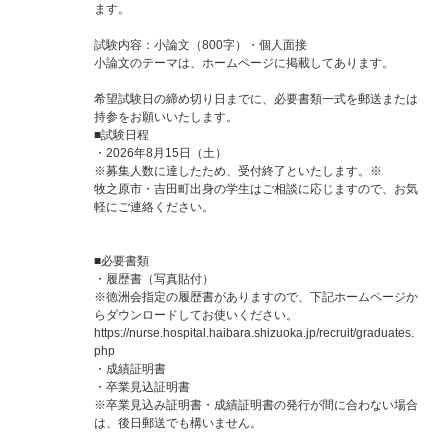
ます。
試験内容：小論文（800字）・個人面接
小論文のテーマは、ホームページに掲載してあります。
希望試験日の締め切り日までに、必要書類一式を郵送または
持参をお願いいたします。
■試験日程
・2026年8月15日（土）
※募集人数に達したため、受付終了といたします。※
牧之原市・吉田町出身の学生はご相談に応じますので、お気
軽にご連絡ください。
■必要書類
・履歴書（写真貼付）
※徳洲会指定の履歴書がありますので、下記ホームページか
らダウンロードしてお使いください。
https://nurse.hospital.haibara.shizuoka.jp/recruit/graduates.
php
・成績証明書
・卒業見込証明書
※卒業見込み証明書・成績証明書の発行が間に合わない場合
は、後日郵送でも構いません。