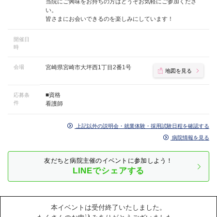
当院にご興味をお持ちの方はどうぞお気軽にご参加くださ
い。
皆さまにお会いできるのを楽しみにしています！
開催日
時
会場
宮崎県宮崎市大坪西1丁目2番1号
地図を見る
■資格
応募条
件
看護師
上記以外の説明会・就業体験・採用試験日程を確認する
病院情報を見る
友だちと病院主催のイベントに参加しよう！
LINEでシェアする
本イベントは受付終了いたしました。