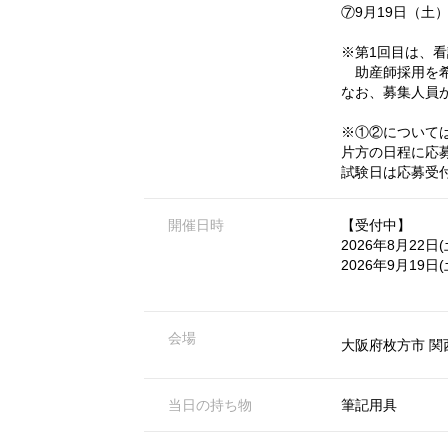
⑦9月19日（土
※第1回目は、
助産師採用を希
なお、募集人員
※①②について
片方の日程に応
試験日は応募受
開催日時
【受付中】
2026年8月22日(
2026年9月19日(
会場
大阪府枚方市 関
当日の持ち物
筆記用具