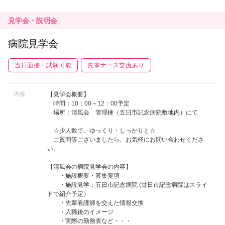
見学会・説明会
病院見学会
当日面接・試験可能
先輩ナース交流あり
内容
【見学会概要】
時間：10：00～12：00予定
場所：清風会 管理棟（五日市記念病院敷地内）にて
☆少人数で、ゆっくり・しっかりと☆
ご質問等ございましたら、お気軽にお問い合わせくださ
い。
【清風会の病院見学会の内容】
・施設概要・募集要項
・施設見学：五日市記念病院 (廿日市記念病院はスライ
ドで紹介予定）
・先輩看護師を交えた情報交換
・入職後のイメージ
・実際の勤務表など・・・