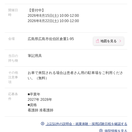
開催日
【受付中】
時
2026年8月15日(土) 10:00-12:00
2026年8月22日(土) 10:00-12:00
会場
広島県広島市佐伯区倉重1-95
地図を見る
筆記用具
当日の
持ち物
その他
お車で来院される場合は患者さん用の駐車場をご利用くださ
注意事
い。（無料）
項
応募条
■卒業年
件
2027年 2028年
■資格
看護師 准看護師
上記以外の説明会・就業体験・採用試験日程を確認する
病院情報を見る