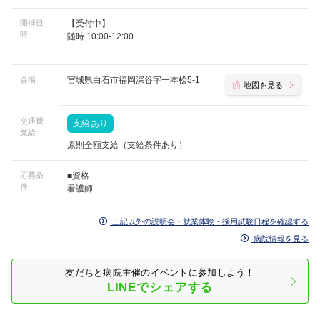
開催日
【受付中】
時
随時 10:00-12:00
会場
宮城県白石市福岡深谷字一本松5-1
地図を見る
交通費
支給あり
支給
原則全額支給（支給条件あり）
応募条
■資格
件
看護師
上記以外の説明会・就業体験・採用試験日程を確認する
病院情報を見る
友だちと病院主催のイベントに参加しよう！
LINEでシェアする