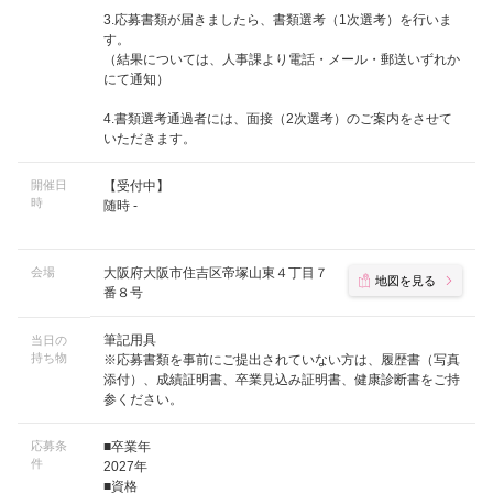
3.応募書類が届きましたら、書類選考（1次選考）を行いま
す。
（結果については、人事課より電話・メール・郵送いずれか
にて通知）
4.書類選考通過者には、面接（2次選考）のご案内をさせて
いただきます。
開催日
【受付中】
時
随時 -
会場
大阪府大阪市住吉区帝塚山東４丁目７
地図を見る
番８号
筆記用具
当日の
持ち物
※応募書類を事前にご提出されていない方は、履歴書（写真
添付）、成績証明書、卒業見込み証明書、健康診断書をご持
参ください。
応募条
■卒業年
件
2027年
■資格