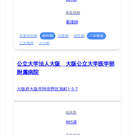
募集職種
看護師
高度急性期
急性期
回復期
慢性期
二次救急
三次救急
その他
公立大学法人大阪 大阪公立大学医学部
附属病院
大阪府大阪市阿倍野区旭町1-5-7
病床数
965床