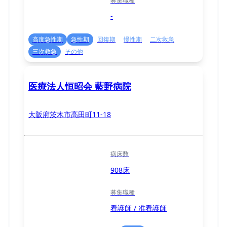
募集職種
-
高度急性期
急性期
回復期
慢性期
二次救急
三次救急
その他
医療法人恒昭会 藍野病院
大阪府茨木市高田町11-18
病床数
908床
募集職種
看護師 / 准看護師