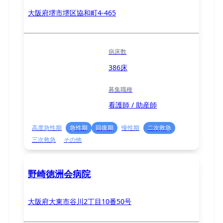
大阪府堺市堺区協和町4-465
病床数
386床
募集職種
看護師 / 助産師
高度急性期
急性期
回復期
慢性期
二次救急
三次救急
その他
野崎徳洲会病院
大阪府大東市谷川2丁目10番50号