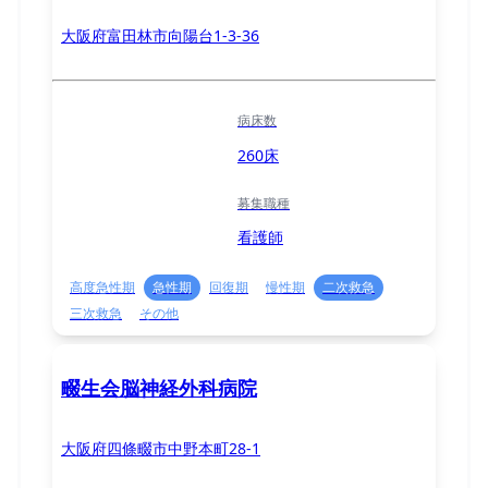
大阪府富田林市向陽台1-3-36
病床数
260床
募集職種
看護師
高度急性期
急性期
回復期
慢性期
二次救急
三次救急
その他
畷生会脳神経外科病院
大阪府四條畷市中野本町28-1