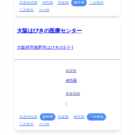
高度急性期
急性期
回復期
慢性期
二次救急
三次救急
その他
大阪はびきの医療センター
大阪府羽曳野市はびきの3-7-1
病床数
405床
募集職種
-
高度急性期
急性期
回復期
慢性期
二次救急
三次救急
その他