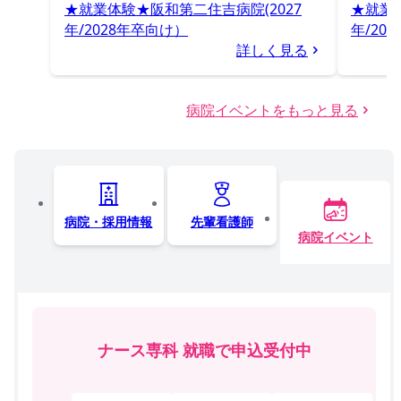
★就業体験★阪和第二住吉病院(2027
★就業体
年/2028年卒向け）
年/20
詳しく見る
病院イベントをもっと見る
病院・採用情報
先輩看護師
病院イベント
ナース専科 就職で申込受付中