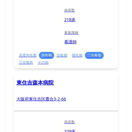
病床数
218床
募集職種
看護師
高度急性期
急性期
回復期
慢性期
二次救急
三次救急
その他
東住吉森本病院
大阪府東住吉区鷹合3-2-66
病床数
329床