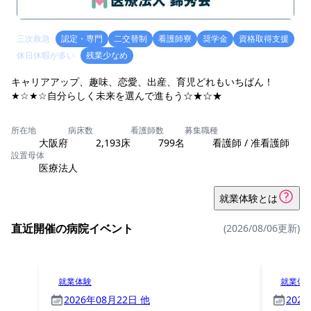
三次救急
認定・専門
二交替制
看護師寮
奨学金
資格取得支援
休日休暇が多い
残業少なめ
キャリアアップ、趣味、恋愛、出産、育児どれもいちばん！
★☆★☆自分らしく未来を選んで進もう☆★☆★
所在地
病床数
看護師数
募集職種
大阪府
2,193床
799名
看護師 / 准看護師
設置母体
医療法人
就業体験とは
直近開催の病院イベント
(2026/08/06更新)
就業体験
就業体
2026年08月22日 他
202