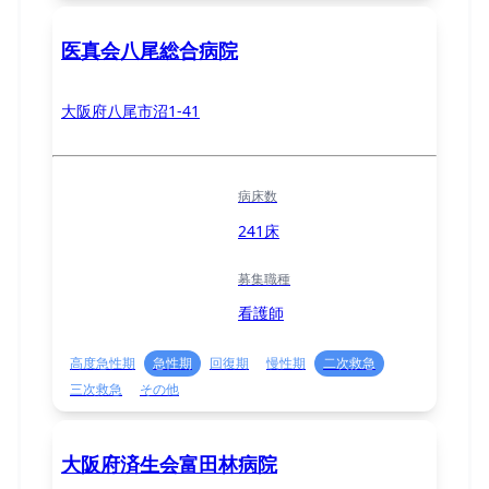
医真会八尾総合病院
大阪府八尾市沼1-41
病床数
241床
募集職種
看護師
高度急性期
急性期
回復期
慢性期
二次救急
三次救急
その他
大阪府済生会富田林病院