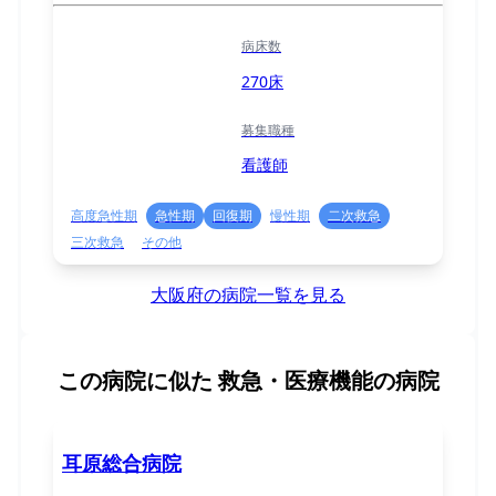
病床数
270床
募集職種
看護師
高度急性期
急性期
回復期
慢性期
二次救急
三次救急
その他
大阪府の病院一覧を見る
この病院に似た
救急・医療機能の病院
耳原総合病院