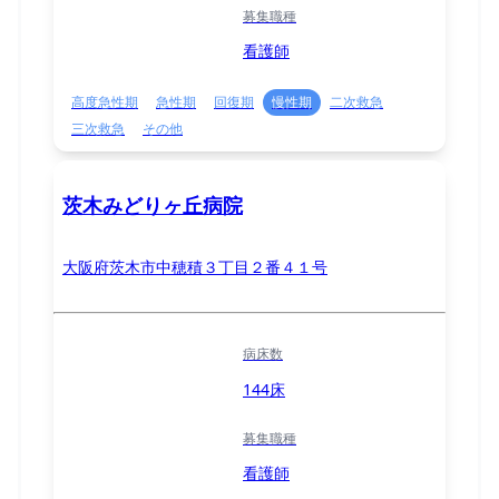
募集職種
看護師
高度急性期
急性期
回復期
慢性期
二次救急
三次救急
その他
茨木みどりヶ丘病院
大阪府茨木市中穂積３丁目２番４１号
病床数
144床
募集職種
看護師