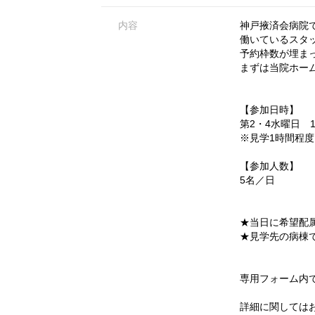
内容
神戸掖済会病院で
働いているスタ
予約枠数が埋ま
まずは当院ホー
【参加日時】
第2・4水曜日 14
※見学1時間程度
【参加人数】
5名／日
★当日に希望配
★見学先の病棟
専用フォーム内
詳細に関しては