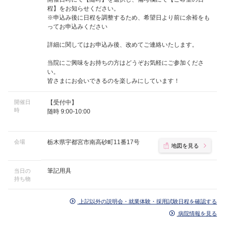
程】をお知らせください。
※申込み後に日程を調整するため、希望日より前に余裕をも
ってお申込みください
詳細に関してはお申込み後、改めてご連絡いたします。
当院にご興味をお持ちの方はどうぞお気軽にご参加くださ
い。
皆さまにお会いできるのを楽しみにしています！
開催日
【受付中】
時
随時 9:00-10:00
会場
栃木県宇都宮市南高砂町11番17号
地図を見る
筆記用具
当日の
持ち物
上記以外の説明会・就業体験・採用試験日程を確認する
病院情報を見る