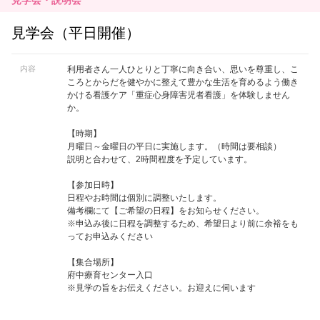
見学会・説明会
見学会（平日開催）
内容
利用者さん一人ひとりと丁寧に向き合い、思いを尊重し、こ
ころとからだを健やかに整えて豊かな生活を育めるよう働き
かける看護ケア「重症心身障害児者看護」を体験しません
か。
【時期】
月曜日～金曜日の平日に実施します。（時間は要相談）
説明と合わせて、2時間程度を予定しています。
【参加日時】
日程やお時間は個別に調整いたします。
備考欄にて【ご希望の日程】をお知らせください。
※申込み後に日程を調整するため、希望日より前に余裕をも
ってお申込みください
【集合場所】
府中療育センター入口
※見学の旨をお伝えください。お迎えに伺います