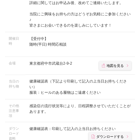
詳細に関してはお申込み後、改めてご連絡いたします。
当院にご興味をお持ちの方はどうぞお気軽にご参加ください
♪
皆さまにお会いできるのを楽しみにしています！
開催日
【受付中】
時
随時(平日) 時間応相談
会場
東京都府中市武蔵台2-9-2
地図を見る
健康確認表（下記より印刷して記入の上当日お持ちくださ
当日の
持ち物
い）
服装：ヒールのある履物はご遠慮ください
その他
感染症の流行状況等により、日程調整させていただくことが
注意事
あります。
項
ダウン
健康確認表：印刷して記入の上当日お持ちください
ロード
ダウンロードする
資料