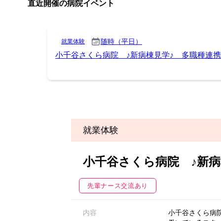
就業体験
小千谷さくら病院 ♪新
先輩ナース交流あり
内容
小千谷さくら病