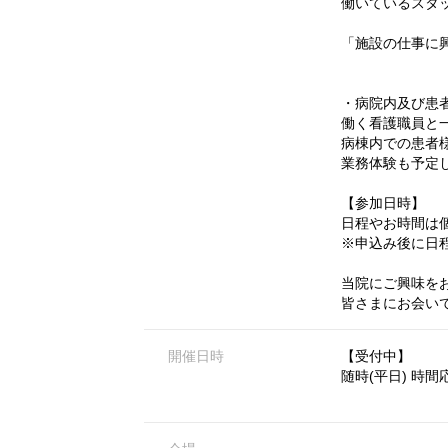
働いているスタ
「施設の仕事に
・病院内及び患
働く看護職員と
病棟内での患者
業務体験も予定
【参加日時】
日程やお時間は
※申込み後に日
当院にご興味を
皆さまにお会い
開催日時
【受付中】
随時(平日) 時間