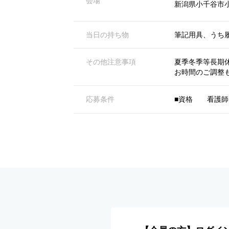
会場
新潟県小千谷市小
当日の持ち物
筆記用具、うち
その他注意事項
夏季冬季等長期
お時間のご調整
応募条件
■資格 看護師