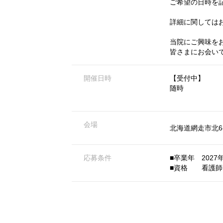
ご希望の日時を
詳細に関しては
当院にご興味を
皆さまにお会い
開催日時
【受付中】
随時
会場
北海道網走市北6
応募条件
■卒業年 2027年
■資格 看護師 