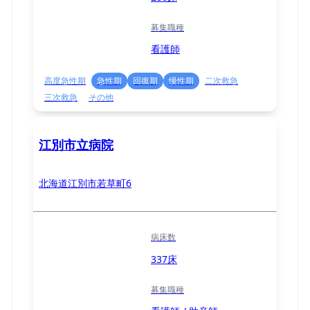
募集職種
看護師
高度急性期
急性期
回復期
慢性期
二次救急
三次救急
その他
江別市立病院
北海道江別市若草町6
病床数
337床
募集職種