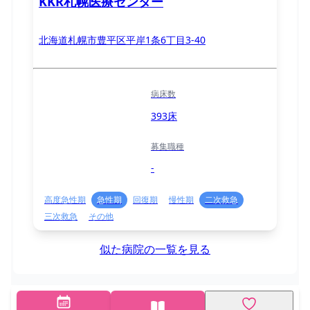
KKR札幌医療センター
北海道札幌市豊平区平岸1条6丁目3-40
病床数
393床
募集職種
-
高度急性期
急性期
回復期
慢性期
二次救急
三次救急
その他
似た病院の一覧を見る