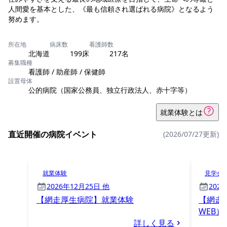
人間愛を基本とした、《最も信頼され選ばれる病院》となるよう
努めます。
所在地
病床数
看護師数
北海道
199床
217名
募集職種
看護師 / 助産師 / 保健師
設置母体
公的病院（国家公務員、独立行政法人、赤十字等）
就業体験とは
直近開催の病院イベント
(2026/07/27更新)
就業体験
見学会
2026年12月25日 他
202
【網走厚生病院】就業体験
【網走
WEB）
詳しく見る