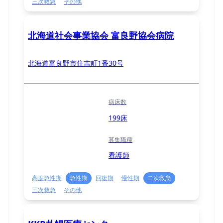
三次救急
その他
北海道社会事業協会 富良野協会病院
北海道富良野市住吉町1番30号
病床数
199床
募集職種
看護師
高度急性期
急性期
回復期
慢性期
二次救急
三次救急
その他