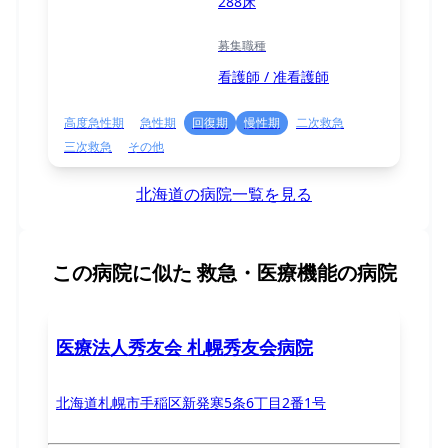
288床
募集職種
看護師 / 准看護師
高度急性期
急性期
回復期
慢性期
二次救急
三次救急
その他
北海道の病院一覧を見る
この病院に似た
救急・医療機能の病院
医療法人秀友会 札幌秀友会病院
北海道札幌市手稲区新発寒5条6丁目2番1号