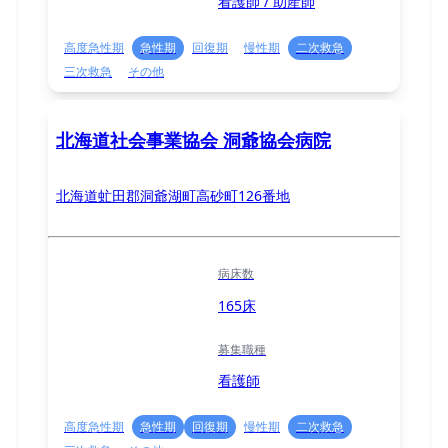
看護師 / 助産師
高度急性期
急性期
回復期
慢性期
二次救急
三次救急
その他
北海道社会事業協会 洞爺協会病院
北海道虻田郡洞爺湖町高砂町126番地
病床数
165床
募集職種
看護師
高度急性期
急性期
回復期
慢性期
二次救急