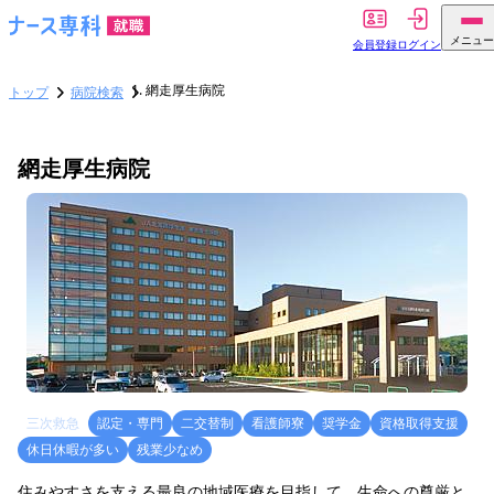
メニュー
会員登録
ログイン
網走厚生病院
トップ
病院検索
網走厚生病院
三次救急
認定・専門
二交替制
看護師寮
奨学金
資格取得支援
休日休暇が多い
残業少なめ
住みやすさを支える最良の地域医療を目指して、生命への尊厳と