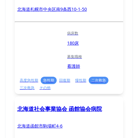
北海道札幌市中央区南9条西10-1-50
病床数
180床
募集職種
看護師
高度急性期
急性期
回復期
慢性期
二次救急
三次救急
その他
北海道社会事業協会 函館協会病院
北海道函館市駒場町4-6