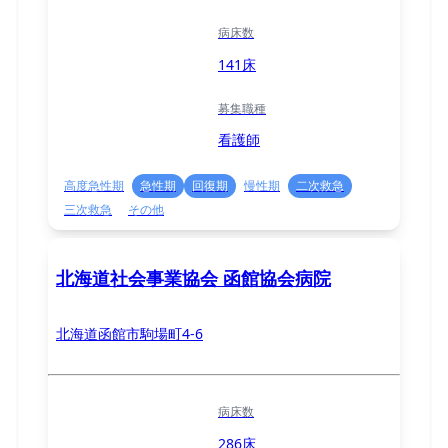
病床数
141床
募集職種
看護師
高度急性期
急性期
回復期
慢性期
二次救急
三次救急
その他
北海道社会事業協会 函館協会病院
北海道函館市駒場町4-6
病床数
286床