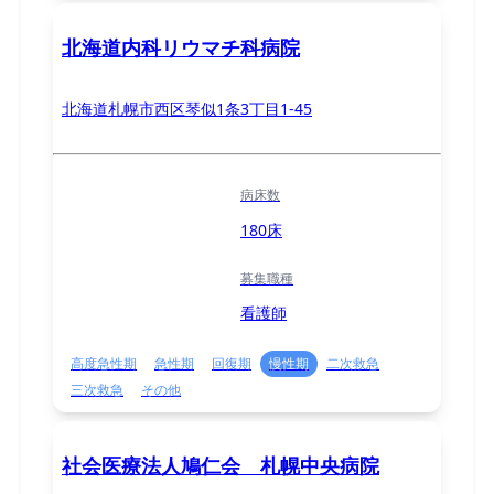
北海道内科リウマチ科病院
北海道札幌市西区琴似1条3丁目1-45
病床数
180床
募集職種
看護師
高度急性期
急性期
回復期
慢性期
二次救急
三次救急
その他
社会医療法人鳩仁会 札幌中央病院