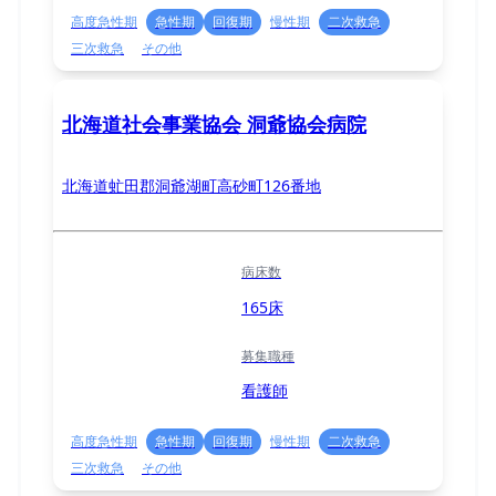
高度急性期
急性期
回復期
慢性期
二次救急
三次救急
その他
北海道社会事業協会 洞爺協会病院
北海道虻田郡洞爺湖町高砂町126番地
病床数
165床
募集職種
看護師
高度急性期
急性期
回復期
慢性期
二次救急
三次救急
その他