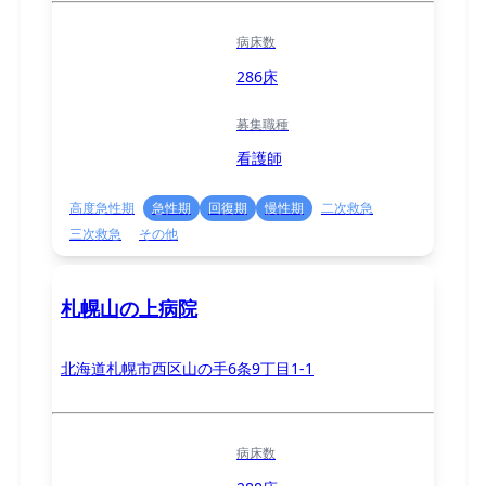
病床数
286床
募集職種
看護師
高度急性期
急性期
回復期
慢性期
二次救急
三次救急
その他
札幌山の上病院
北海道札幌市西区山の手6条9丁目1-1
病床数