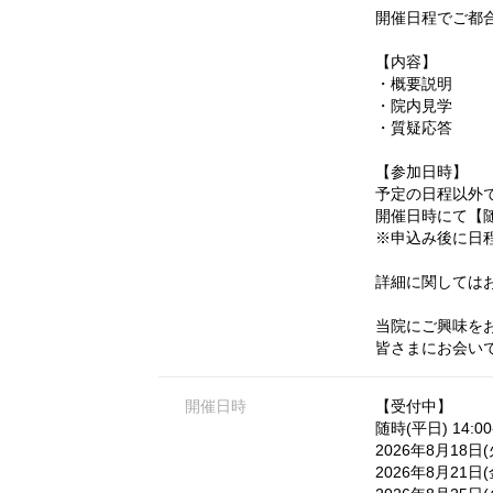
開催日程でご都
【内容】
・概要説明
・院内見学
・質疑応答
【参加日時】
予定の日程以外
開催日時にて【
※申込み後に日
詳細に関しては
当院にご興味を
皆さまにお会い
開催日時
【受付中】
随時(平日) 14:00-
2026年8月18日(火)
2026年8月21日(金)