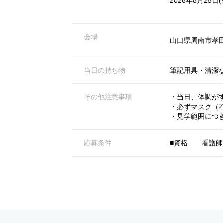
2026年8月25日(火)
会場
山口県周南市孝田
当日の持ち物
筆記用具・清潔
その他注意事項
・当日、体調が
・必ずマスク（
・見学範囲につ
応募条件
■資格 看護師