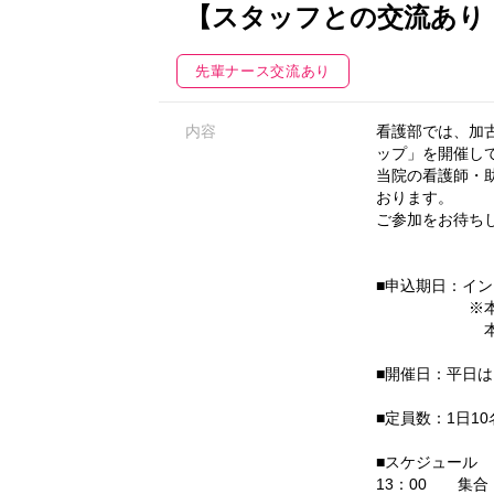
【スタッフとの交流あり
先輩ナース交流あり
内容
看護部では、加
ップ」を開催し
当院の看護師・
おります。
ご参加をお待ち
■申込期日：イ
※本サイトで
本サイト上で
■開催日：平日は
■定員数：1日1
■スケジュール
13：00 集合