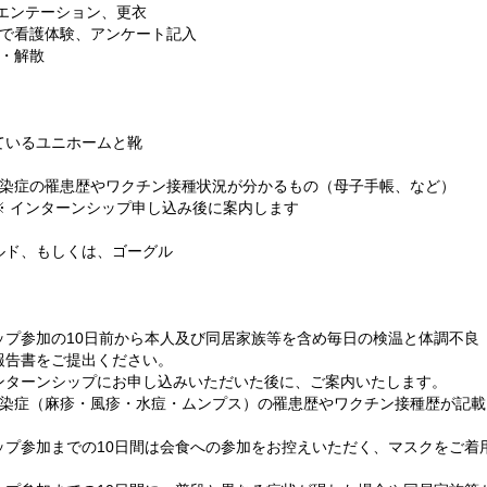
リエンテーション、更衣
棟で看護体験、アンケート記入
衣・解散
ているユニホームと靴
感染症の罹患歴やワクチン接種状況が分かるもの（母子手帳、など）
※ インターンシップ申し込み後に案内します
ルド、もしくは、ゴーグル
ップ参加の10日前から本人及び同居家族等を含め毎日の検温と体調不良
報告書をご提出ください。
ターンシップにお申し込みいただいた後に、ご案内いたします。
感染症（麻疹・風疹・水痘・ムンプス）の罹患歴やワクチン接種歴が記
。
ップ参加までの10日間は会食への参加をお控えいただく、マスクをご着