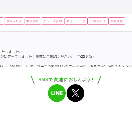
く
お悩み相談
地域密着
グループ参加
ギフトカード
70病院以上
県外就職
いたしました。
ジにアップしました！事前にご確認ください。（7/22更新）
プ）」の出展について、ブースの出展は仙台赤十字病院・石巻赤十字病院のみとな
さい。