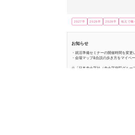
2027卒
2028卒
2029卒
地元で働
お知らせ
・就活準備セミナーの開催時間を変更
・会場マップ&合説の歩き方をマイペー
※「日本赤十字社（赤十字病院グルー
出展となりますので、予めご了承くだ