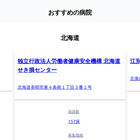
おすすめの病院
北海道
独立行政法人労働者健康安全機構 北海道
江
せき損センター
北海
北海道美唄市東４条南１丁目３番１号
病床数
157床
募集職種