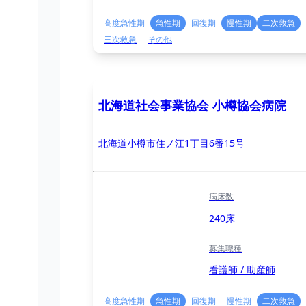
高度急性期
急性期
回復期
慢性期
二次救急
三次救急
その他
北海道社会事業協会 小樽協会病院
北海道小樽市住ノ江1丁目6番15号
病床数
240床
募集職種
看護師 / 助産師
高度急性期
急性期
回復期
慢性期
二次救急