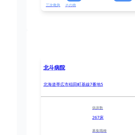
三次救急
その他
北斗病院
北海道帯広市稲田町基線7番地5
病床数
267床
募集職種