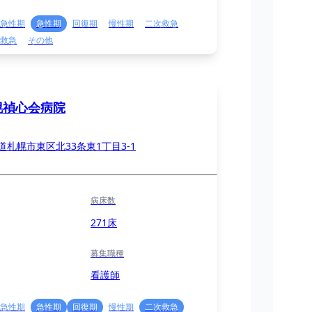
急性期
急性期
回復期
慢性期
二次救急
救急
その他
幌禎心会病院
道札幌市東区北33条東1丁目3-1
病床数
271床
募集職種
看護師
急性期
急性期
回復期
慢性期
二次救急