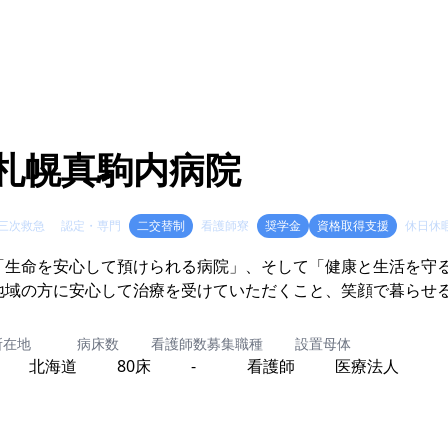
札幌真駒内病院
三次救急
認定・専門
二交替制
看護師寮
奨学金
資格取得支援
休日休
「生命を安心して預けられる病院」、そして「健康と生活を守
地域の方に安心して治療を受けていただくこと、笑顔で暮らせ
所在地
病床数
看護師数
募集職種
設置母体
北海道
80床
-
看護師
医療法人