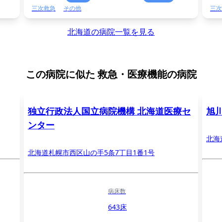
三次救急
その他
三次
北海道の病院一覧を見る
この病院に似た
救急・医療機能の病院
独立行政法人国立病院機構 北海道医療セ
旭
ンター
北海
北海道札幌市西区山の手5条7丁目1番1号
病床数
643床