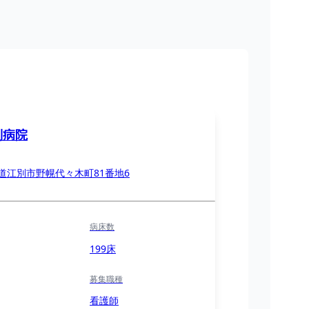
別病院
道江別市野幌代々木町81番地6
病床数
199床
募集職種
看護師