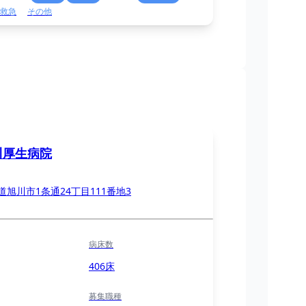
救急
その他
川厚生病院
道旭川市1条通24丁目111番地3
病床数
406床
募集職種