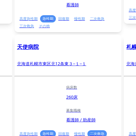
看護師
高度
三次
高度急性期
急性期
回復期
慢性期
二次救急
三次救急
その他
天使病院
札
北海道札幌市東区北12条東３−１−１
北海
病床数
260床
募集職種
看護師 / 助産師
高度急性期
急性期
回復期
慢性期
二次救急
高度