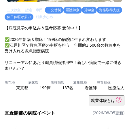
三次救急
認定・専門
二交替制
看護師寮
奨学金
資格取得支援
休日休暇が多い
残業少なめ
【病院見学の申込み＆選考応募 受付中！】
✅2026年新築＆増床！199床の病院に生まれ変わります
✅江戸川区で救急医療の中枢を担う！年間約3,500台の救急車を
受け入れる救急指定病院
リニューアルにあたり職員積極採用中！新しい病院で一緒に働き
ませんか？
所在地
病床数
看護師数
募集職種
設置母体
東京都
199床
137名
看護師
医療法人
就業体験とは
直近開催の病院イベント
(2026/08/05更新)