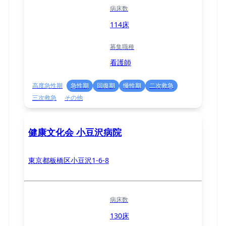
病床数
114床
募集職種
看護師
高度急性期
急性期
回復期
慢性期
二次救急
三次救急
その他
健康文化会 小豆沢病院
東京都板橋区小豆沢1-6-8
病床数
130床