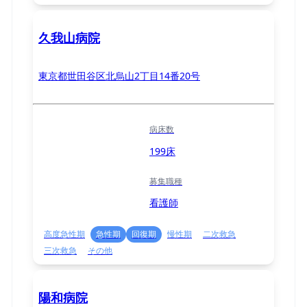
久我山病院
東京都世田谷区北烏山2丁目14番20号
病床数
199床
募集職種
看護師
高度急性期
急性期
回復期
慢性期
二次救急
三次救急
その他
陽和病院