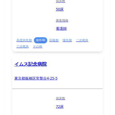
病床数
50床
募集職種
看護師
高度急性期
急性期
回復期
慢性期
二次救急
三次救急
その他
イムス記念病院
東京都板橋区常盤台4-25-5
病床数
72床