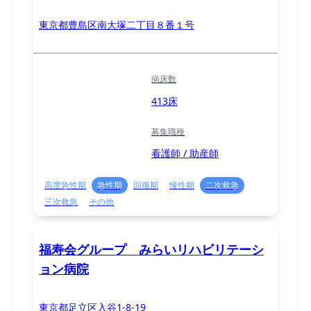
東京都豊島区南大塚二丁目８番１号
病床数
413床
募集職種
看護師 / 助産師
高度急性期
急性期
回復期
慢性期
二次救急
三次救急
その他
福寿会グループ みらいリハビリテーシ
ョン病院
東京都足立区入谷1-8-19