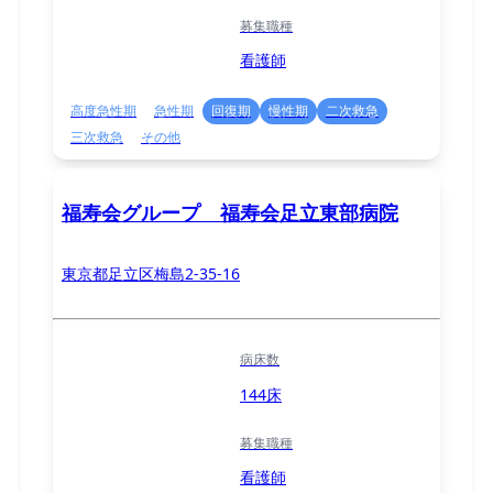
募集職種
看護師
高度急性期
急性期
回復期
慢性期
二次救急
三次救急
その他
福寿会グループ 福寿会足立東部病院
東京都足立区梅島2-35-16
病床数
144床
募集職種
看護師