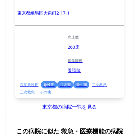
東京都練馬区大泉町2-17-1
病床数
260床
募集職種
看護師
高度急性期
急性期
回復期
慢性期
二次救急
三次救急
その他
東京都の病院一覧を見る
この病院に似た
救急・医療機能の病院