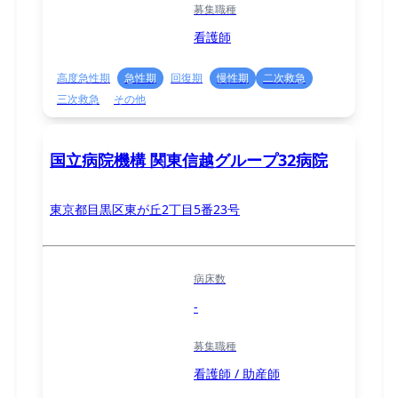
募集職種
看護師
高度急性期
急性期
回復期
慢性期
二次救急
三次救急
その他
国立病院機構 関東信越グループ32病院
東京都目黒区東が丘2丁目5番23号
病床数
-
募集職種
看護師 / 助産師