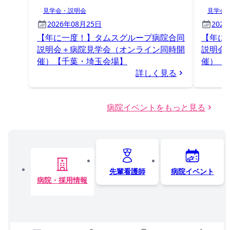
見学会・説明会
見学会
2026年08月25日
202
【年に一度！】タムスグループ病院合同
【年に
説明会＋病院見学会（オンライン同時開
説明会
催）【千葉・埼玉会場】
催）【
詳しく見る
病院イベントをもっと見る
先輩看護師
病院イベント
病院・採用情報