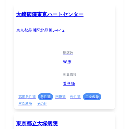
大崎病院東京ハートセンター
東京都品川区北品川5-4-12
病床数
88床
募集職種
看護師
高度急性期
急性期
回復期
慢性期
二次救急
三次救急
その他
東京都立大塚病院