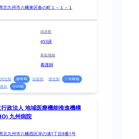
県北九州市八幡東区春の町１－１－１
病床数
453床
募集職種
看護師
急性期
急性期
回復期
慢性期
二次救急
救急
その他
立行政法人 地域医療機能推進機構
CHO) 九州病院
県北九州市八幡西区岸の浦1丁目8番1号