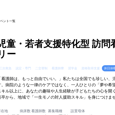
ベント一覧
児童・若者支援特化型 訪問
リー
三次救急
認定・専門
二交替制
看護師寮
奨学金
資格取得支援
休日休
「看護師は、もっと自由でいい。」私たちは全国でも珍しい、
す。病院のような一律のケアではなく、一人ひとりの「夢や希
スキル以上に、あなたの趣味や人生経験が子どもたちの心を開
所在地
病床数
看護師数
募集職種
設置母体