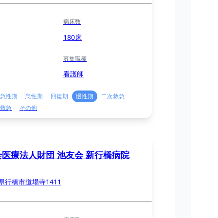
病床数
180床
募集職種
看護師
急性期
急性期
回復期
慢性期
二次救急
救急
その他
会医療法人財団 池友会 新行橋病院
県行橋市道場寺1411