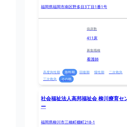
福岡県福岡市南区野多目3丁目1番1号
病床数
411床
募集職種
看護師
高度急性期
急性期
回復期
慢性期
二次救急
三次救急
その他
社会福祉法人高邦福祉会 柳川療育セ
ー
福岡県柳川市三橋町棚町218-1