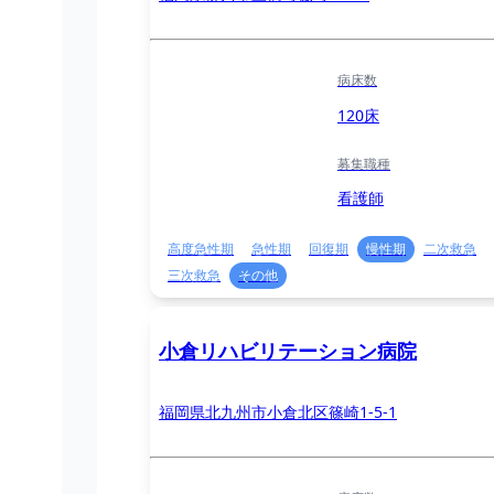
病床数
120床
募集職種
看護師
高度急性期
急性期
回復期
慢性期
二次救急
三次救急
その他
小倉リハビリテーション病院
福岡県北九州市小倉北区篠崎1-5-1