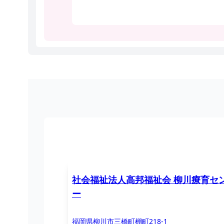
社会福祉法人高邦福祉会 柳川療育セ
ー
福岡県柳川市三橋町棚町218-1