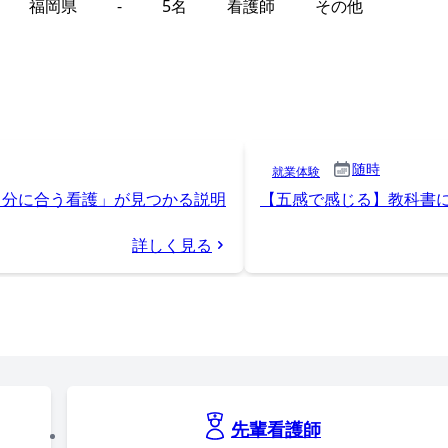
福岡県
-
5名
看護師
その他
随時
就業体験
自分に合う看護」が見つかる説明
【五感で感じる】教科書
詳しく見る
先輩看護師