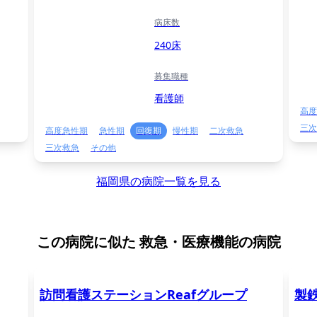
病床数
240床
募集職種
看護師
高度
三次
高度急性期
急性期
回復期
慢性期
二次救急
三次救急
その他
福岡県の病院一覧を見る
この病院に似た
救急・医療機能の病院
訪問看護ステーションReafグループ
製