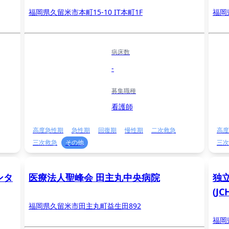
福岡県久留米市本町15-10 IT本町1F
福岡
病床数
-
募集職種
看護師
高度急性期
急性期
回復期
慢性期
二次救急
高度
三次救急
その他
三次
ンタ
医療法人聖峰会 田主丸中央病院
独
(J
福岡県久留米市田主丸町益生田892
福岡