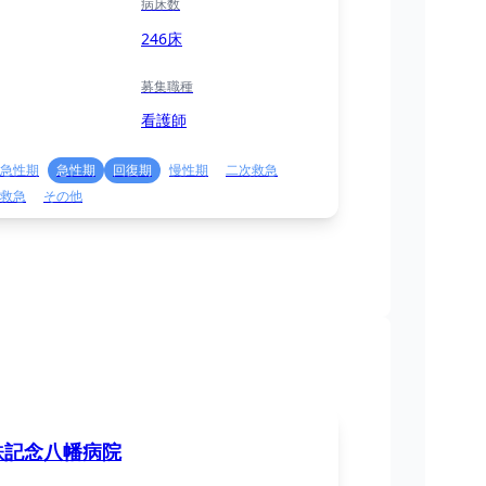
病床数
246床
募集職種
看護師
急性期
急性期
回復期
慢性期
二次救急
救急
その他
鉄記念八幡病院