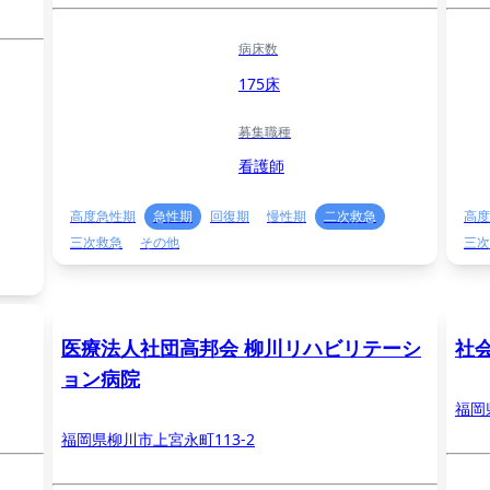
病床数
175床
募集職種
看護師
高度急性期
急性期
回復期
慢性期
二次救急
高度
三次救急
その他
三次
医療法人社団高邦会 柳川リハビリテーシ
社
ョン病院
福岡
福岡県柳川市上宮永町113-2