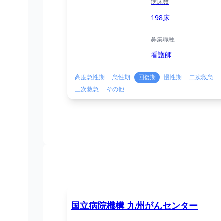
病床数
198床
募集職種
看護師
高度急性期
急性期
回復期
慢性期
二次救急
三次救急
その他
国立病院機構 九州がんセンター