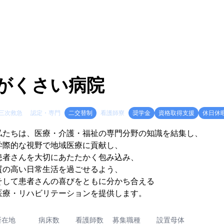
がくさい病院
三次救急
認定・専門
二交替制
看護師寮
奨学金
資格取得支援
休日休
私たちは、医療・介護・福祉の専門分野の知識を結集し、
学際的な視野で地域医療に貢献し、
患者さんを大切にあたたかく包み込み、
質の高い日常生活を過ごせるよう、
そして患者さんの喜びをともに分かち合える
医療・リハビリテーションを提供します。
所在地
病床数
看護師数
募集職種
設置母体