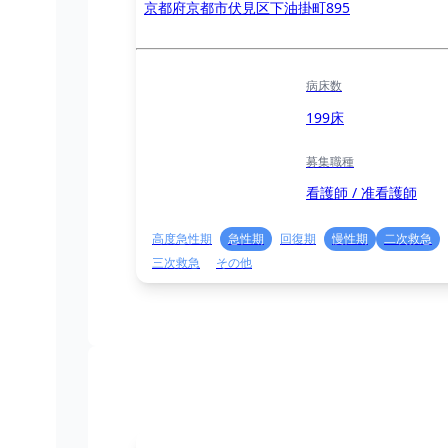
京都府京都市伏見区下油掛町895
病床数
199床
募集職種
看護師 / 准看護師
高度急性期
急性期
回復期
慢性期
二次救急
三次救急
その他