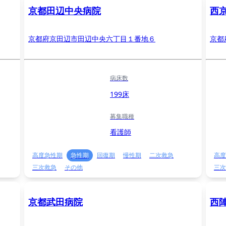
京都田辺中央病院
西
京都府京田辺市田辺中央六丁目１番地６
京都
病床数
199床
募集職種
看護師
高度急性期
急性期
回復期
慢性期
二次救急
高度
三次救急
その他
三次
京都武田病院
西