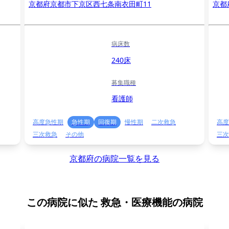
京都府京都市下京区西七条南衣田町11
京都
病床数
240床
募集職種
看護師
高度急性期
急性期
回復期
慢性期
二次救急
高度
三次救急
その他
三次
京都府の病院一覧を見る
この病院に似た
救急・医療機能の病院