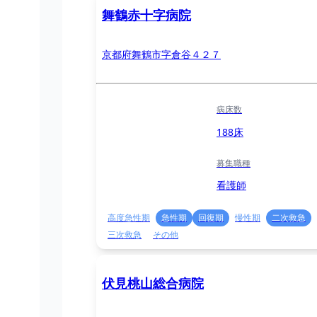
舞鶴赤十字病院
京都府舞鶴市字倉谷４２７
病床数
188床
募集職種
看護師
高度急性期
急性期
回復期
慢性期
二次救急
三次救急
その他
伏見桃山総合病院