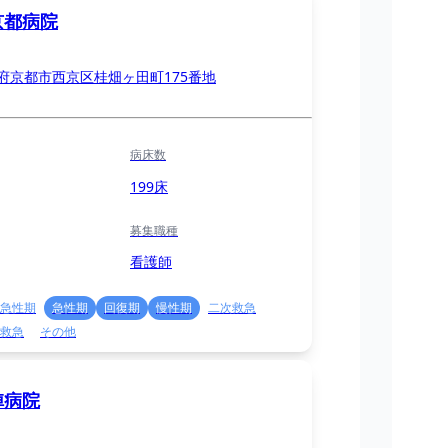
京都病院
府京都市西京区桂畑ヶ田町175番地
病床数
199床
募集職種
看護師
急性期
急性期
回復期
慢性期
二次救急
救急
その他
陣病院