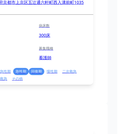
府京都市上京区五辻通六軒町西入溝前町1035
病床数
300床
募集職種
看護師
急性期
急性期
回復期
慢性期
二次救急
救急
その他