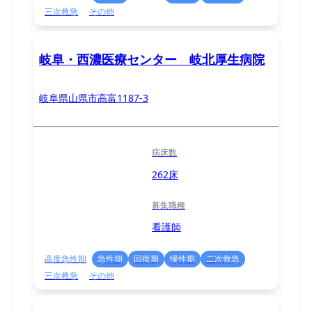
三次救急
その他
岐阜・西濃医療センター 岐北厚生病院
岐阜県山県市高富1187-3
病床数
262床
募集職種
看護師
高度急性期
急性期
回復期
慢性期
二次救急
三次救急
その他