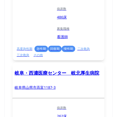
病床数
486床
募集職種
看護師
高度急性期
急性期
回復期
慢性期
二次救急
三次救急
その他
岐阜・西濃医療センター 岐北厚生病院
岐阜県山県市高富1187-3
病床数
262床