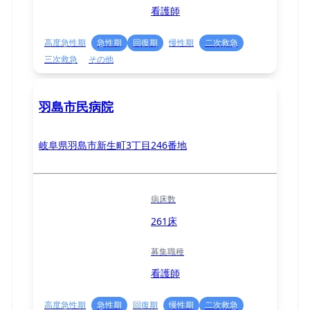
看護師
高度急性期
急性期
回復期
慢性期
二次救急
三次救急
その他
羽島市民病院
岐阜県羽島市新生町3丁目246番地
病床数
261床
募集職種
看護師
高度急性期
急性期
回復期
慢性期
二次救急