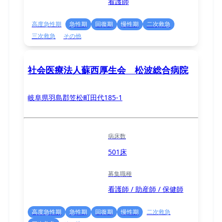
看護師
高度急性期
急性期
回復期
慢性期
二次救急
三次救急
その他
社会医療法人蘇西厚生会 松波総合病院
岐阜県羽島郡笠松町田代185-1
病床数
501床
募集職種
看護師 / 助産師 / 保健師
高度急性期
急性期
回復期
慢性期
二次救急