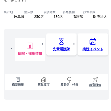
所在地
病床数
看護師数
募集職種
設置母体
岐阜県
250床
180名
看護師
医療法人
先輩看護師
病院イベント
病院・採用情報
病院情報
募集要項
雰囲気・特徴
教育研修