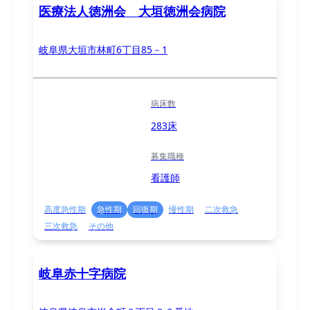
医療法人徳洲会 大垣徳洲会病院
岐阜県大垣市林町6丁目85－1
病床数
283床
募集職種
看護師
高度急性期
急性期
回復期
慢性期
二次救急
三次救急
その他
岐阜赤十字病院