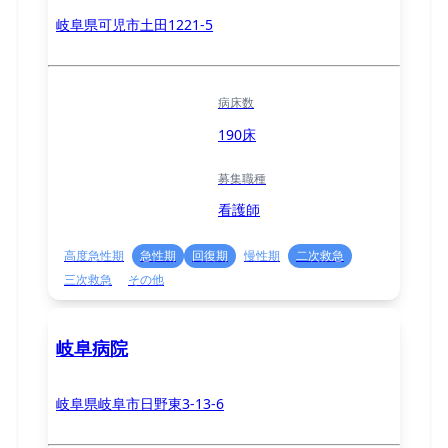
岐阜県可児市土田1221-5
病床数
190床
募集職種
看護師
高度急性期
急性期
回復期
慢性期
二次救急
三次救急
その他
岐阜病院
岐阜県岐阜市日野東3-13-6