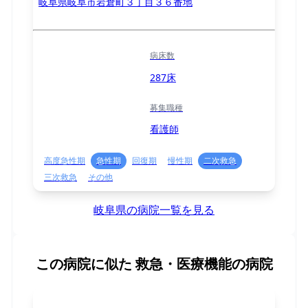
岐阜県岐阜市岩倉町３丁目３６番地
病床数
287床
募集職種
看護師
高度急性期
急性期
回復期
慢性期
二次救急
三次救急
その他
岐阜県の病院一覧を見る
この病院に似た
救急・医療機能の病院