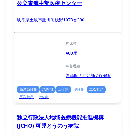
公立東濃中部医療センター
岐阜県土岐市肥田町浅野1078番200
病床数
400床
募集職種
看護師 / 助産師 / 保健師
高度急性期
急性期
回復期
慢性期
二次救急
三次救急
その他
独立行政法人地域医療機能推進機構
(JCHO) 可児とうのう病院