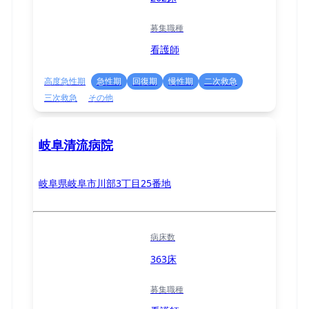
募集職種
看護師
高度急性期
急性期
回復期
慢性期
二次救急
三次救急
その他
岐阜清流病院
岐阜県岐阜市川部3丁目25番地
病床数
363床
募集職種