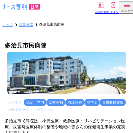
メニュー
会員登録
ログイン
多治見市民病院
トップ
病院検索
多治見市民病院
三次救急
認定・専門
二交替制
看護師寮
奨学金
資格取得支援
休日休暇が多い
残業少なめ
多治見市民病院は、小児医療・救急医療・リハビリテーション医
療、災害時医療体制の整備や地域の皆さんの保健衛生事業の充実
を目指します。