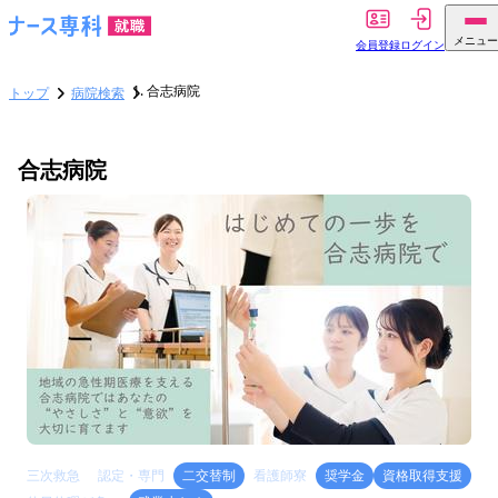
メニュー
会員登録
ログイン
合志病院
トップ
病院検索
合志病院
三次救急
認定・専門
二交替制
看護師寮
奨学金
資格取得支援