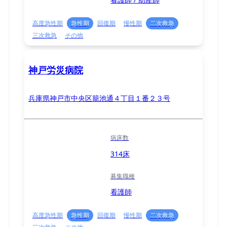
高度急性期
急性期
回復期
慢性期
二次救急
三次救急
その他
神戸労災病院
兵庫県神戸市中央区籠池通４丁目１番２３号
病床数
314床
募集職種
看護師
高度急性期
急性期
回復期
慢性期
二次救急