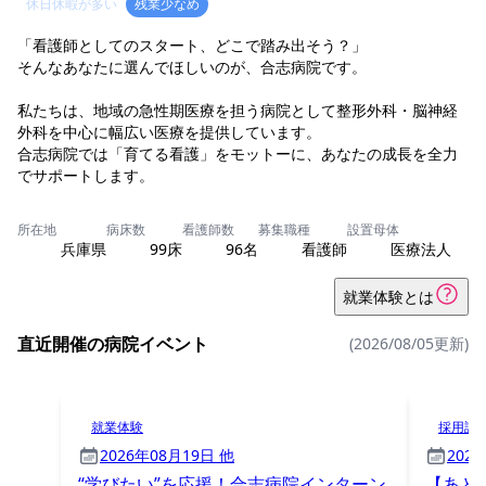
休日休暇が多い
残業少なめ
「看護師としてのスタート、どこで踏み出そう？」
そんなあなたに選んでほしいのが、合志病院です。
私たちは、地域の急性期医療を担う病院として整形外科・脳神経
外科を中心に幅広い医療を提供しています。
合志病院では「育てる看護」をモットーに、あなたの成長を全力
でサポートします。
所在地
病床数
看護師数
募集職種
設置母体
兵庫県
99床
96名
看護師
医療法人
就業体験とは
直近開催の病院イベント
(2026/08/05更新)
就業体験
採用試
2026年08月19日 他
202
“学びたい”を応援！合志病院インターン
【あと1