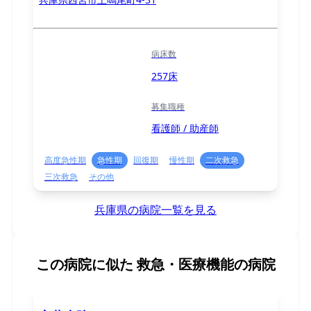
病床数
257床
募集職種
看護師 / 助産師
高度急性期
急性期
回復期
慢性期
二次救急
三次救急
その他
兵庫県の病院一覧を見る
この病院に似た
救急・医療機能の病院