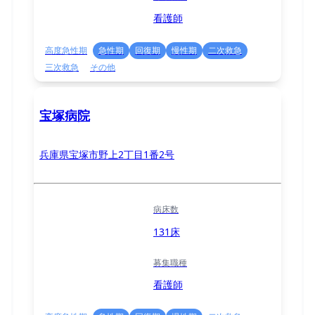
看護師
高度急性期
急性期
回復期
慢性期
二次救急
三次救急
その他
宝塚病院
兵庫県宝塚市野上2丁目1番2号
病床数
131床
募集職種
看護師