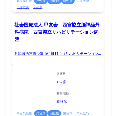
高度急性期
急性期
回復期
慢性期
二次救急
三次救急
その他
社会医療法人 甲友会 西宮協立脳神経外
科病院・西宮協立リハビリテーション病
院
兵庫県西宮市今津山中町11-1（リハビリテーション
病院：西宮市鷲林寺南2-13）
病床数
167床
募集職種
看護師
高度急性期
急性期
回復期
慢性期
二次救急