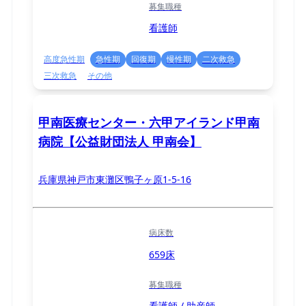
募集職種
看護師
高度急性期
急性期
回復期
慢性期
二次救急
三次救急
その他
甲南医療センター・六甲アイランド甲南
病院【公益財団法人 甲南会】
兵庫県神戸市東灘区鴨子ヶ原1-5-16
病床数
659床
募集職種
看護師 / 助産師