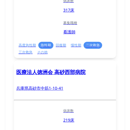
病床数
317床
募集職種
看護師
高度急性期
急性期
回復期
慢性期
二次救急
三次救急
その他
医療法人徳洲会 高砂西部病院
兵庫県高砂市中筋1-10-41
病床数
219床