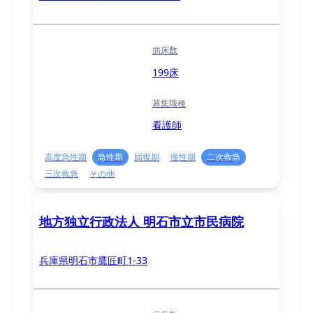
病床数
199床
募集職種
看護師
高度急性期
急性期
回復期
慢性期
二次救急
三次救急
その他
地方独立行政法人 明石市立市民病院
兵庫県明石市鷹匠町1-33