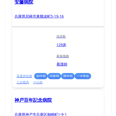
安藤病院
兵庫県尼崎市東難波町5-19-16
病床数
129床
募集職種
看護師
高度急性期
急性期
回復期
慢性期
二次救急
三次救急
その他
神戸百年記念病院
兵庫県神戸市兵庫区御崎町1-9-1