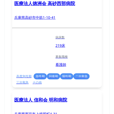
医療法人徳洲会 高砂西部病院
兵庫県高砂市中筋1-10-41
病床数
219床
募集職種
看護師
高度急性期
急性期
回復期
慢性期
二次救急
三次救急
その他
医療法人 信和会 明和病院
兵庫県西宮市上鳴尾町4-31