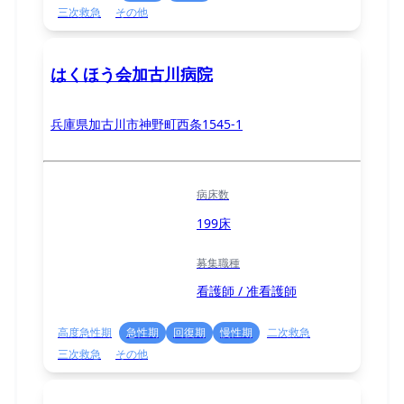
三次救急
その他
はくほう会加古川病院
兵庫県加古川市神野町西条1545-1
病床数
199床
募集職種
看護師 / 准看護師
高度急性期
急性期
回復期
慢性期
二次救急
三次救急
その他