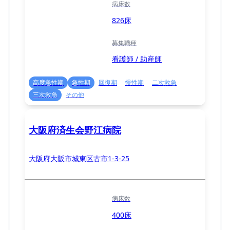
病床数
826床
募集職種
看護師 / 助産師
高度急性期
急性期
回復期
慢性期
二次救急
三次救急
その他
大阪府済生会野江病院
大阪府大阪市城東区古市1-3-25
病床数
400床