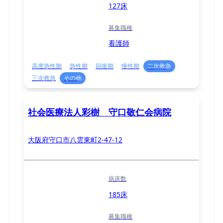
127床
募集職種
看護師
高度急性期
急性期
回復期
慢性期
二次救急
三次救急
その他
社会医療法人彩樹 守口敬仁会病院
大阪府守口市八雲東町2-47-12
病床数
185床
募集職種