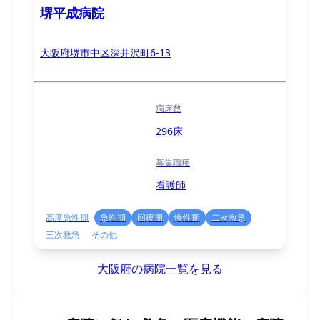
堺平成病院
大阪府堺市中区深井沢町6-13
病床数
296床
募集職種
看護師
高度急性期
急性期
回復期
慢性期
二次救急
三次救急
その他
大阪府の病院一覧を見る