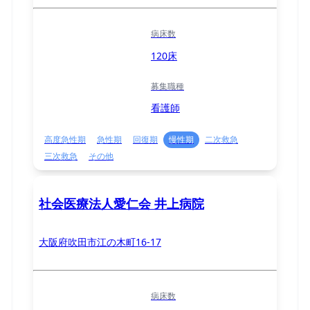
病床数
120床
募集職種
看護師
高度急性期
急性期
回復期
慢性期
二次救急
三次救急
その他
社会医療法人愛仁会 井上病院
大阪府吹田市江の木町16-17
病床数