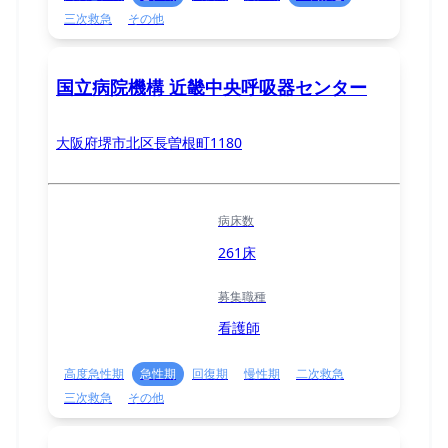
三次救急
その他
国立病院機構 近畿中央呼吸器センター
大阪府堺市北区長曽根町1180
病床数
261床
募集職種
看護師
高度急性期
急性期
回復期
慢性期
二次救急
三次救急
その他