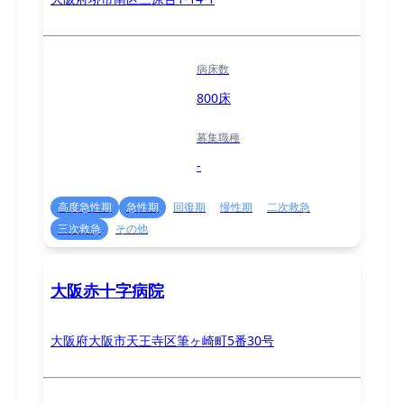
病床数
800床
募集職種
-
高度急性期
急性期
回復期
慢性期
二次救急
三次救急
その他
大阪赤十字病院
大阪府大阪市天王寺区筆ヶ崎町5番30号