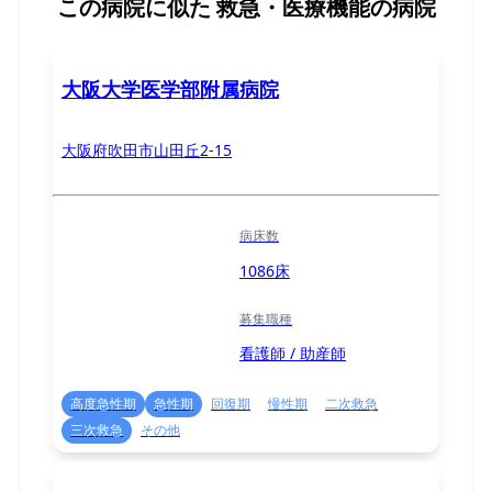
この病院に似た
救急・医療機能の病院
大阪大学医学部附属病院
大阪府吹田市山田丘2-15
病床数
1086床
募集職種
看護師 / 助産師
高度急性期
急性期
回復期
慢性期
二次救急
三次救急
その他