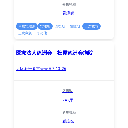
募集職種
看護師
高度急性期
急性期
回復期
慢性期
二次救急
三次救急
その他
医療法人徳洲会 松原徳洲会病院
大阪府松原市天美東7-13-26
病床数
249床
募集職種
看護師