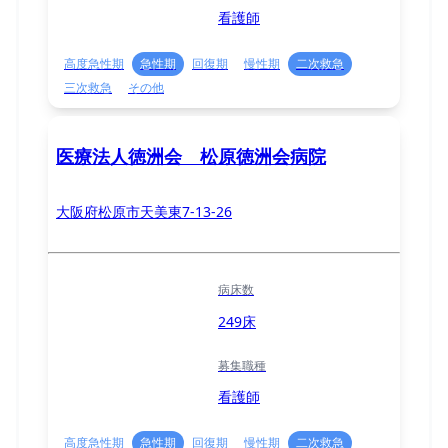
看護師
高度急性期
急性期
回復期
慢性期
二次救急
三次救急
その他
医療法人徳洲会 松原徳洲会病院
大阪府松原市天美東7-13-26
病床数
249床
募集職種
看護師
高度急性期
急性期
回復期
慢性期
二次救急