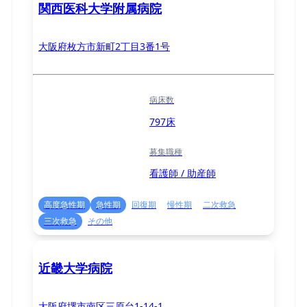
関西医科大学附属病院
大阪府枚方市新町2丁目3番1号
病床数
797床
募集職種
看護師 / 助産師
高度急性期
急性期
回復期
慢性期
二次救急
三次救急
その他
近畿大学病院
大阪府堺市南区三原台1-14-1