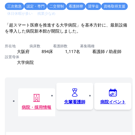
三次救急
認定・専門
二交替制
看護師寮
奨学金
資格取得支援
休日休暇が多い
残業少なめ
「超スマート医療を推進する大学病院」を基本方針に、最新設備
所在地
病床数
看護師数
募集職種
大阪府
894床
1,117名
看護師 / 助産師
設置母体
大学病院
先輩看護師
病院イベント
病院・採用情報