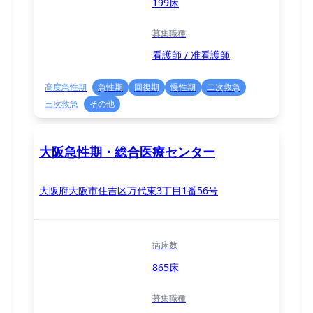
199床
募集職種
看護師 / 准看護師
高度急性期
急性期
回復期
慢性期
二次救急
三次救急
その他
大阪急性期・総合医療センター
大阪府大阪市住吉区万代東3丁目1番56号
病床数
865床
募集職種