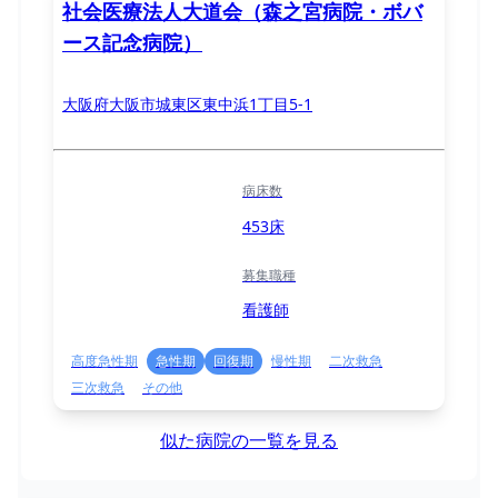
社会医療法人大道会（森之宮病院・ボバ
ース記念病院）
大阪府大阪市城東区東中浜1丁目5-1
病床数
453床
募集職種
看護師
高度急性期
急性期
回復期
慢性期
二次救急
三次救急
その他
似た病院の一覧を見る