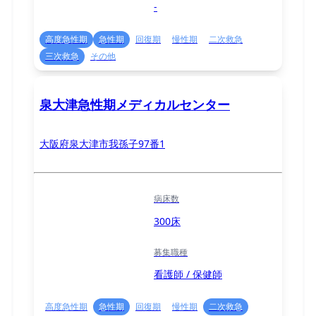
-
高度急性期
急性期
回復期
慢性期
二次救急
三次救急
その他
泉大津急性期メディカルセンター
大阪府泉大津市我孫子97番1
病床数
300床
募集職種
看護師 / 保健師
高度急性期
急性期
回復期
慢性期
二次救急