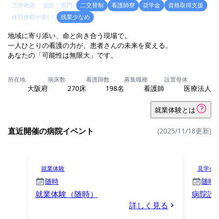
三次救急
認定・専門
二交替制
看護師寮
奨学金
資格取得支援
休日休暇が多い
残業少なめ
地域に寄り添い、命と向き合う現場で。
一人ひとりの看護の力が、患者さんの未来を変える。
あなたの「可能性は無限大」です。
所在地
病床数
看護師数
募集職種
設置母体
大阪府
270床
198名
看護師
医療法人
就業体験とは
直近開催の病院イベント
(2025/11/18更新)
就業体験
見学会
随時
随時
就業体験（随時）
病院説
詳しく見る