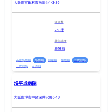
大阪府富田林市向陽台1-3-36
病床数
260床
募集職種
看護師
高度急性期
急性期
回復期
慢性期
二次救急
三次救急
その他
堺平成病院
大阪府堺市中区深井沢町6-13