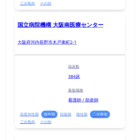
三次救急
その他
国立病院機構 大阪南医療センター
大阪府河内長野市木戸東町2-1
病床数
384床
募集職種
看護師 / 助産師
高度急性期
急性期
回復期
慢性期
二次救急
三次救急
その他