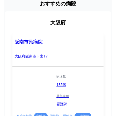
おすすめの病院
大阪府
阪南市民病院
大阪府阪南市下出17
病床数
185床
募集職種
看護師
高度急性期
急性期
回復期
慢性期
二次救急