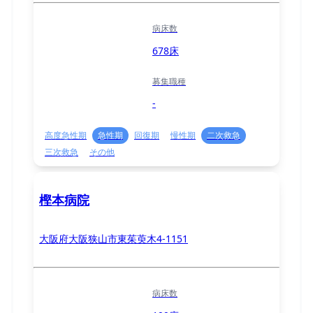
病床数
678床
募集職種
-
高度急性期
急性期
回復期
慢性期
二次救急
三次救急
その他
樫本病院
大阪府大阪狭山市東茱萸木4-1151
病床数