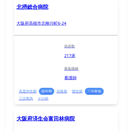
北摂総合病院
大阪府高槻市北柳川町6-24
病床数
217床
募集職種
看護師
高度急性期
急性期
回復期
慢性期
二次救急
三次救急
その他
大阪府済生会富田林病院