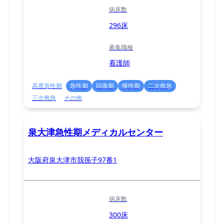
病床数
296床
募集職種
看護師
高度急性期
急性期
回復期
慢性期
二次救急
三次救急
その他
泉大津急性期メディカルセンター
大阪府泉大津市我孫子97番1
病床数
300床