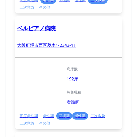
三次救急
その他
ベルピアノ病院
大阪府堺市西区菱木1-2343-11
病床数
192床
募集職種
看護師
高度急性期
急性期
回復期
慢性期
二次救急
三次救急
その他