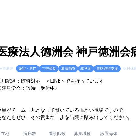
医療法人徳洲会 神戸徳洲会
三次救急
認定・専門
二交替制
看護師寮
奨学金
資格取得支援
休日休
採用試験：随時対応 ＜LINE＞でも行っています
病院見学会：随時 受付中♪
全員がチーム一丸となって働いている温かい職場ですので、
あなたもぜひ、その貴重な一歩を当院に踏み出してください。
所在地
病床数
看護師数
募集職種
設置母体