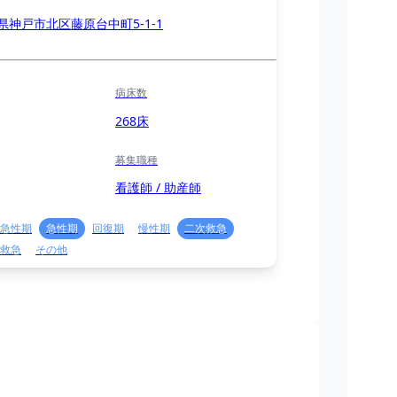
県神戸市北区藤原台中町5-1-1
病床数
268床
募集職種
看護師 / 助産師
急性期
急性期
回復期
慢性期
二次救急
救急
その他