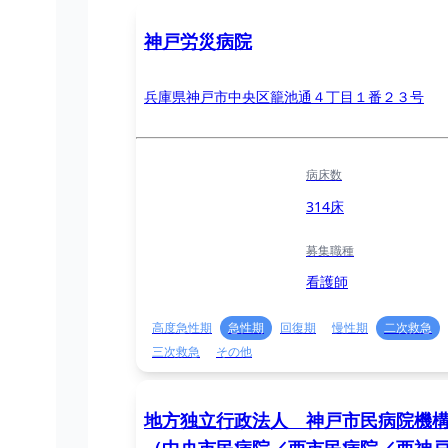
神戸労災病院
兵庫県神戸市中央区籠池通４丁目１番２３号
病床数
314床
募集職種
看護師
高度急性期
急性期
回復期
慢性期
二次救急
三次救急
その他
地方独立行政法人 神戸市民病院機