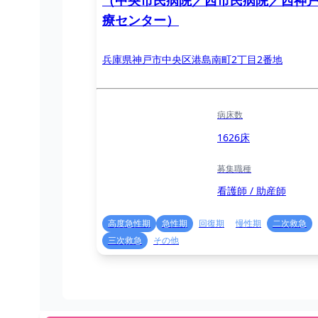
（中央市民病院／西市民病院／西神
療センター）
兵庫県神戸市中央区港島南町2丁目2番地
病床数
1626床
募集職種
看護師 / 助産師
高度急性期
急性期
回復期
慢性期
二次救急
三次救急
その他