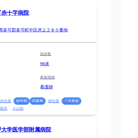
可赤十字病院
県多可郡多可町中区岸上２８０番地
病床数
96床
募集職種
看護師
急性期
急性期
回復期
慢性期
二次救急
救急
その他
戸大学医学部附属病院