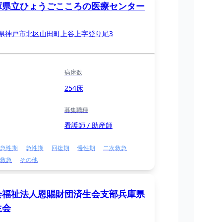
庫県立ひょうごこころの医療センター
県神戸市北区山田町上谷上字登り尾3
病床数
254床
募集職種
看護師 / 助産師
急性期
急性期
回復期
慢性期
二次救急
救急
その他
会福祉法人恩賜財団済生会支部兵庫県
生会