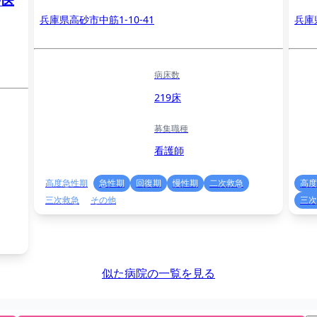
戸医
兵庫県高砂市中筋1-10-41
兵庫
病床数
219床
募集職種
看護師
高度急性期
急性期
回復期
慢性期
二次救急
高度
三次救急
その他
三次
似た病院の一覧を見る