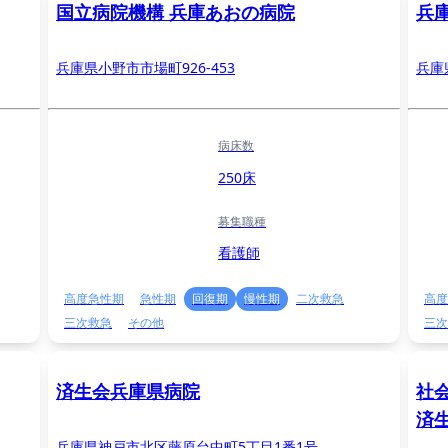
国立病院機構 兵庫あおの病院
兵
兵庫県小野市市場町926-453
兵庫
病床数
250床
募集職種
看護師
高度急性期
急性期
回復期
慢性期
二次救急
高度
三次救急
その他
三次
済生会兵庫県病院
社
済
兵庫県神戸市北区藤原台中町5丁⽬1番1号