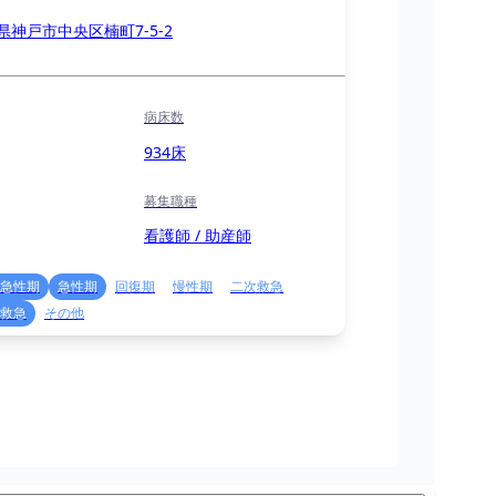
県神戸市中央区楠町7-5-2
病床数
934床
募集職種
看護師 / 助産師
急性期
急性期
回復期
慢性期
二次救急
救急
その他