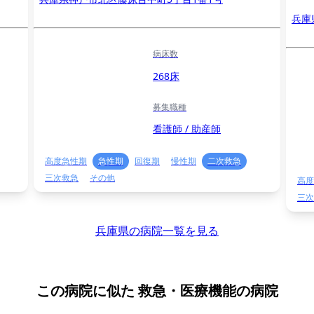
兵庫
病床数
268床
募集職種
看護師 / 助産師
高度急性期
急性期
回復期
慢性期
二次救急
三次救急
その他
高度
三次
兵庫県の病院一覧を見る
この病院に似た
救急・医療機能の病院