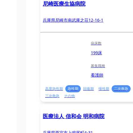
尼崎医療生協病院
兵庫県尼崎市南武庫之荘12-16-1
病床数
199床
募集職種
看護師
高度急性期
急性期
回復期
慢性期
二次救急
三次救急
その他
医療法人 信和会 明和病院
兵庫県西宮市上鳴尾町4-31