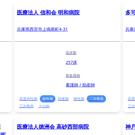
医療法人 信和会 明和病院
多
兵庫県西宮市上鳴尾町4-31
兵庫
病床数
257床
募集職種
看護師 / 助産師
高度急性期
急性期
回復期
慢性期
二次救急
高度
三次救急
その他
三次
構
医療法人徳洲会 高砂西部病院
神