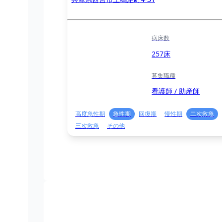
病床数
257床
募集職種
看護師 / 助産師
高度急性期
急性期
回復期
慢性期
二次救急
三次救急
その他