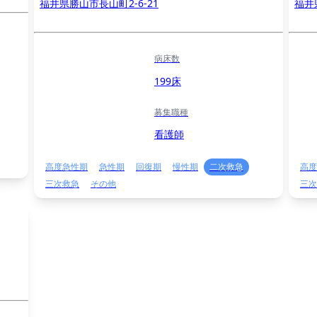
福井県勝山市長山町2-6-21
福井
病床数
199床
募集職種
看護師
高度急性期
急性期
回復期
慢性期
二次救急
高度
三次救急
その他
三次