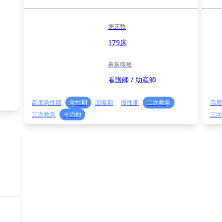
病床数
179床
募集職種
看護師 / 助産師
高度急性期
急性期
回復期
慢性期
二次救急
高度
三次救急
その他
三次