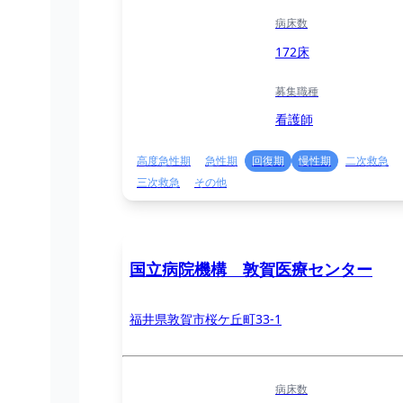
病床数
172床
募集職種
看護師
高度急性期
急性期
回復期
慢性期
二次救急
三次救急
その他
国立病院機構 敦賀医療センター
福井県敦賀市桜ケ丘町33-1
病床数