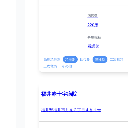
病床数
220床
募集職種
看護師
高度急性期
急性期
回復期
慢性期
二次救急
三次救急
その他
福井赤十字病院
福井県福井市月見２丁目４番１号