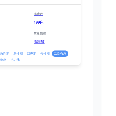
病床数
199床
募集職種
看護師
急性期
急性期
回復期
慢性期
二次救急
救急
その他