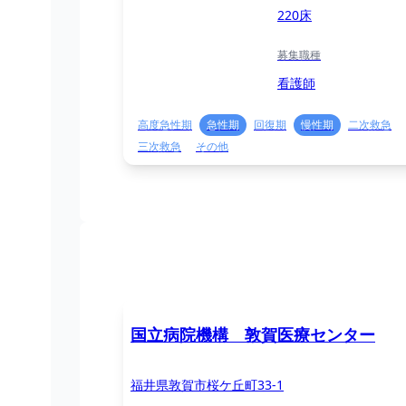
220床
募集職種
看護師
高度急性期
急性期
回復期
慢性期
二次救急
三次救急
その他
国立病院機構 敦賀医療センター
福井県敦賀市桜ケ丘町33-1