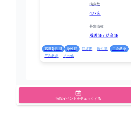
病床数
477床
募集職種
看護師 / 助産師
高度急性期
急性期
回復期
慢性期
二次救急
三次救急
その他
病院イベントをチェックする