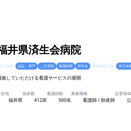
福井県済生会病院
三次救急
認定・専門
二交替制
看護師寮
奨学金
資格取得支援
休日休
感激していただける看護サービスの展開
所在地
病床数
看護師数
募集職種
設置母
福井県
412床
560名
看護師 / 助産師