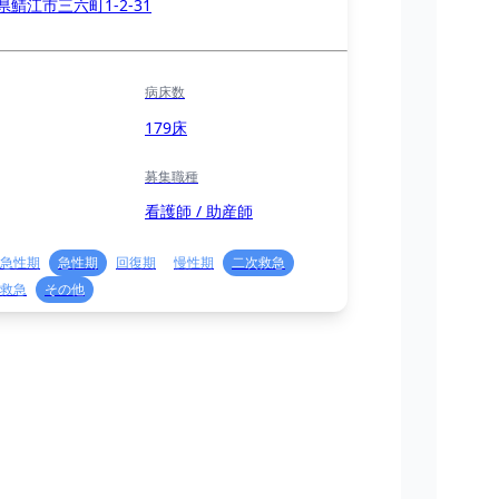
県鯖江市三六町1-2-31
病床数
179床
募集職種
看護師 / 助産師
急性期
急性期
回復期
慢性期
二次救急
救急
その他