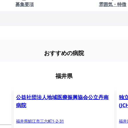
募集要項
雰囲気・特徴
おすすめの病院
福井県
公益社団法人地域医療振興協会公立丹南
独
病院
(J
福井県鯖江市三六町1-2-31
福井