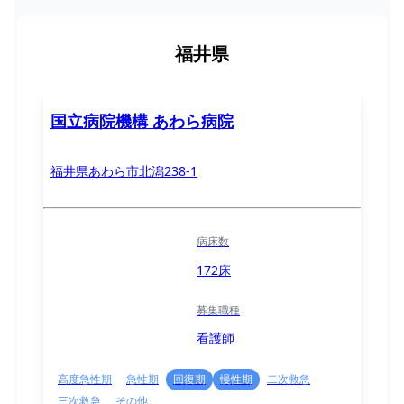
福井県
国立病院機構 あわら病院
福井県あわら市北潟238-1
病床数
172床
募集職種
看護師
高度急性期
急性期
回復期
慢性期
二次救急
三次救急
その他