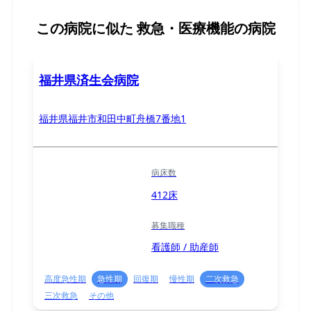
この病院に似た
救急・医療機能の病院
福井県済生会病院
福井県福井市和田中町舟橋7番地1
病床数
412床
募集職種
看護師 / 助産師
高度急性期
急性期
回復期
慢性期
二次救急
三次救急
その他