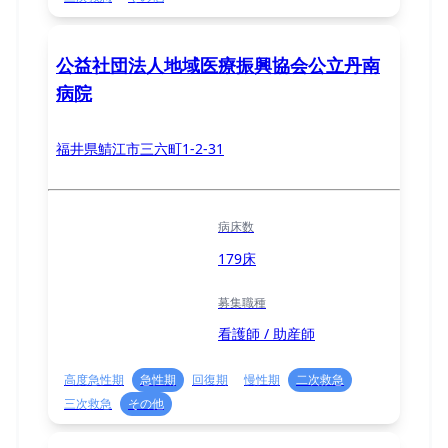
公益社団法人地域医療振興協会公立丹南
病院
福井県鯖江市三六町1-2-31
病床数
179床
募集職種
看護師 / 助産師
高度急性期
急性期
回復期
慢性期
二次救急
三次救急
その他