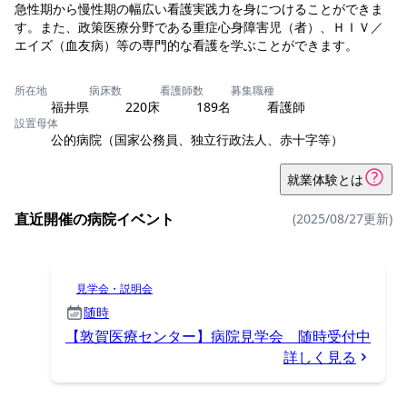
急性期から慢性期の幅広い看護実践力を身につけることができま
す。また、政策医療分野である重症心身障害児（者）、ＨＩＶ／
エイズ（血友病）等の専門的な看護を学ぶことができます。
所在地
病床数
看護師数
募集職種
福井県
220床
189名
看護師
設置母体
公的病院（国家公務員、独立行政法人、赤十字等）
就業体験とは
直近開催の病院イベント
(2025/08/27更新)
見学会・説明会
随時
【敦賀医療センター】病院見学会 随時受付中
詳しく見る