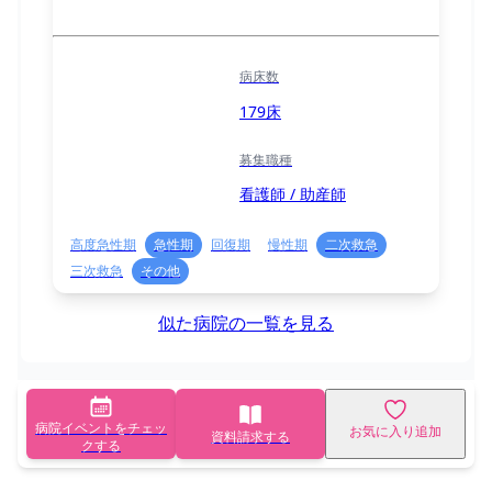
病床数
179床
募集職種
看護師 / 助産師
高度急性期
急性期
回復期
慢性期
二次救急
三次救急
その他
似た病院の一覧を見る
病院イベントをチェッ
お気に入り追加
資料請求する
クする