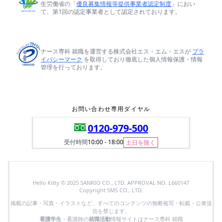
生労働省の「
優良募集情報等提供事業者認定制度
」におい
て、第1回の認定事業者として認定されております。
ナース専科 就職を運営する株式会社エス・エム・エスが
プラ
イバシーマーク
を取得しており徹底した個人情報保護・情報
管理を行っております。
お問い合わせ専用ダイヤル
0120-979-500
受付時間
10:00 - 18:00
土日を除く
Hello Kitty © 2025 SANRIO CO., LTD. APPROVAL NO. L660147
Copyright SMS CO., LTD.
掲載の記事・写真・イラストなど、すべてのコンテンツの無断複写・転載・公衆送
信を禁じます。
看護学生
・看護師の
就職活動
情報サイトはナース専科 就職