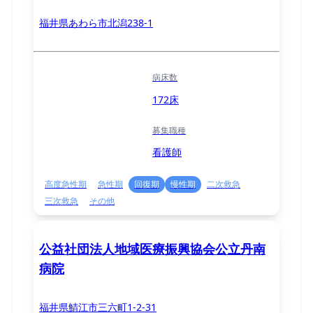
福井県あわら市北潟238-1
病床数
172床
募集職種
看護師
高度急性期
急性期
回復期
慢性期
二次救急
三次救急
その他
公益社団法人地域医療振興協会公立丹南
病院
福井県鯖江市三六町1-2-31