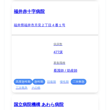
福井赤十字病院
福井県福井市月見２丁目４番１号
病床数
477床
募集職種
看護師 / 助産師
高度急性期
急性期
回復期
慢性期
二次救急
三次救急
その他
国立病院機構 あわら病院