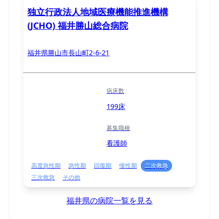
独立行政法人地域医療機能推進機構
(JCHO) 福井勝山総合病院
福井県勝山市長山町2-6-21
病床数
199床
募集職種
看護師
高度急性期
急性期
回復期
慢性期
二次救急
三次救急
その他
福井県の病院一覧を見る