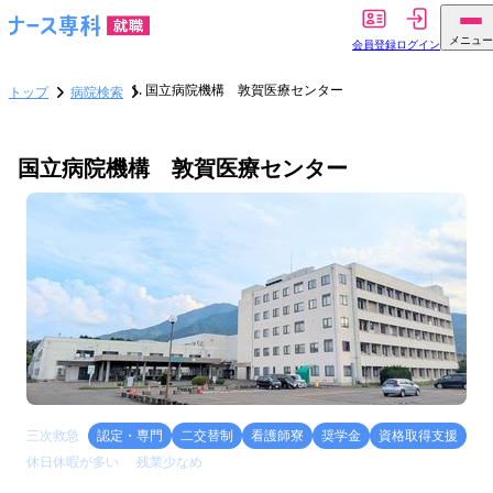
メニュー
会員登録
ログイン
国立病院機構 敦賀医療センター
トップ
病院検索
国立病院機構 敦賀医療センター
三次救急
認定・専門
二交替制
看護師寮
奨学金
資格取得支援
休日休暇が多い
残業少なめ