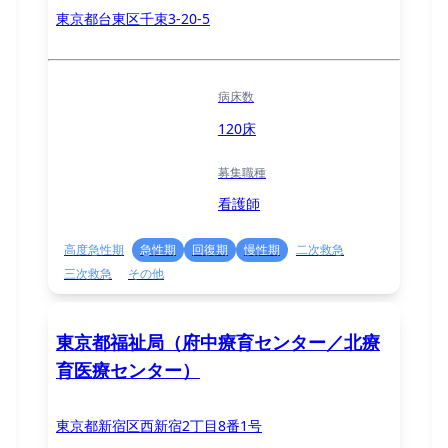
東京都台東区千束3-20-5
病床数
120床
募集職種
看護師
高度急性期
急性期
回復期
慢性期
二次救急
三次救急
その他
東京都福祉局（府中療育センター／北療
育医療センター）
東京都新宿区西新宿2丁目8番1号