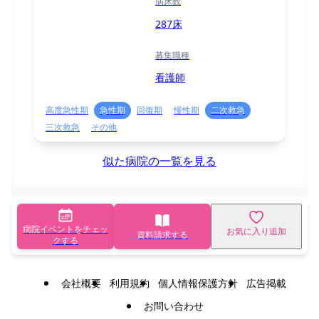
病床数
287床
募集職種
看護師
高度急性期
急性期
回復期
慢性期
二次救急
三次救急
その他
似た病院の一覧を見る
病院イベントをチェッ
お気に入り追加
資料請求する
クする
会社概要
利用規約
個人情報保護方針
広告掲載
お問い合わせ