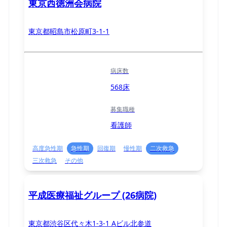
東京西徳洲会病院
東京都昭島市松原町3-1-1
病床数
568床
募集職種
看護師
高度急性期
急性期
回復期
慢性期
二次救急
三次救急
その他
平成医療福祉グループ (26病院)
東京都渋谷区代々木1-3-1 Aビル北参道