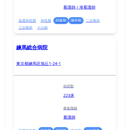
看護師 / 准看護師
高度急性期
急性期
回復期
慢性期
二次救急
三次救急
その他
練馬総合病院
東京都練馬区旭丘1-24-1
病床数
223床
募集職種
看護師