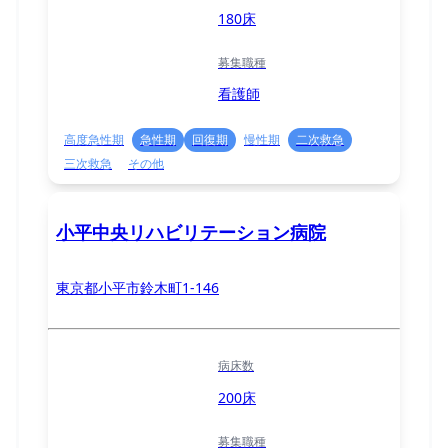
180床
募集職種
看護師
高度急性期
急性期
回復期
慢性期
二次救急
三次救急
その他
小平中央リハビリテーション病院
東京都小平市鈴木町1-146
病床数
200床
募集職種