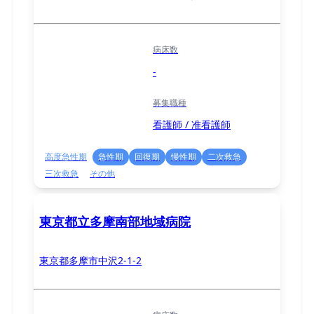
病床数
-
募集職種
看護師 / 准看護師
高度急性期
急性期
回復期
慢性期
二次救急
三次救急
その他
東京都立多摩南部地域病院
東京都多摩市中沢2-1-2