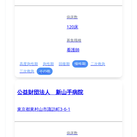
病床数
120床
募集職種
看護師
高度急性期
急性期
回復期
慢性期
二次救急
三次救急
その他
公益財団法人 新山手病院
東京都東村山市諏訪町3-6-1
病床数