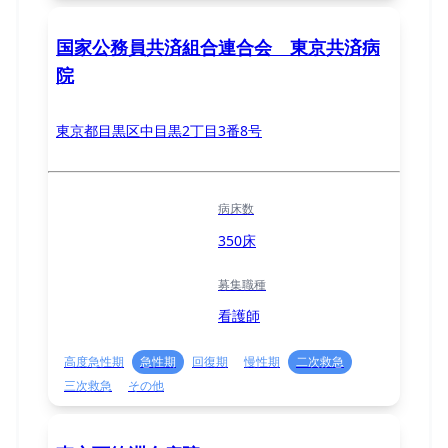
国家公務員共済組合連合会 東京共済病
院
東京都目黒区中目黒2丁目3番8号
病床数
350床
募集職種
看護師
高度急性期
急性期
回復期
慢性期
二次救急
三次救急
その他