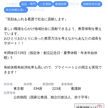
三次救急
認定・専門
二交替制
看護師寮
奨学金
資格取得支援
休日休暇が多い
残業少なめ
『笑顔あふれる看護で社会に貢献します』
楽しい職場を心がけ地域社会に貢献できるよう、教育体制を整え
ています。
おひとりおひとりに合った教育方法を考えながらあなたの成長を
サポート！！
年間休日129日（指定休・創立記念日・夏季休暇・年末年始休
暇）‼
有給休暇有給消化率も高いので、プライベートとの両立も実現で
きます！
所在地
病床数
看護師数
募集職種
東京都
334床
223名
看護師
設置母体
公的病院（国家公務員、独立行政法人、赤十字等）
就業体験とは