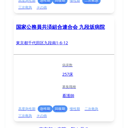
高度急性期
急性期
回復期
慢性期
二次救急
三次救急
その他
国家公務員共済組合連合会 九段坂病院
東京都千代田区九段南1-6-12
病床数
257床
募集職種
看護師
高度急性期
急性期
回復期
慢性期
二次救急
三次救急
その他