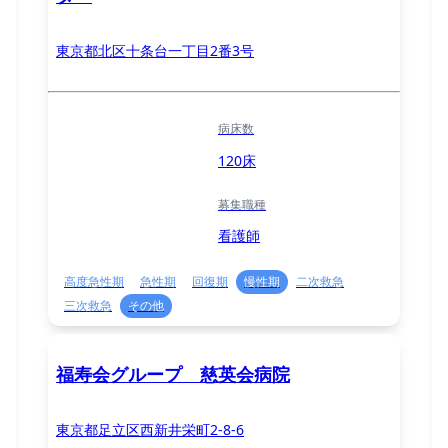
東京都北区十条台一丁目2番3号
病床数
120床
募集職種
看護師
高度急性期
急性期
回復期
慢性期
二次救急
三次救急
その他
福寿会グループ 慈英会病院
東京都足立区西新井栄町2-8-6