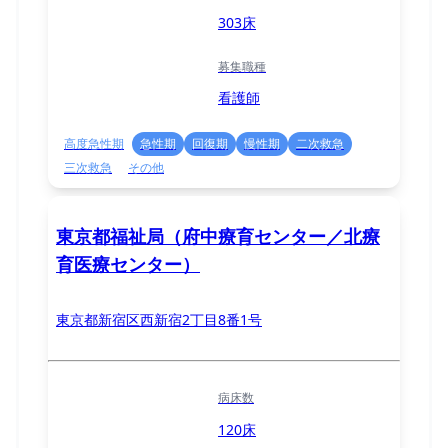
303床
募集職種
看護師
高度急性期
急性期
回復期
慢性期
二次救急
三次救急
その他
東京都福祉局（府中療育センター／北療
育医療センター）
東京都新宿区西新宿2丁目8番1号
病床数
120床