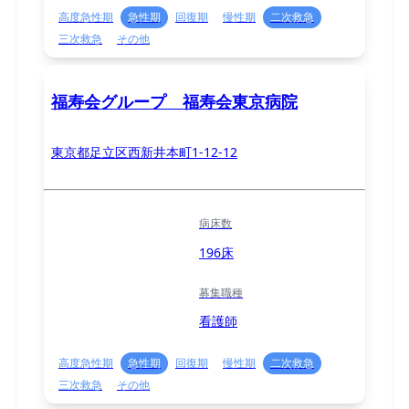
高度急性期
急性期
回復期
慢性期
二次救急
三次救急
その他
福寿会グループ 福寿会東京病院
東京都足立区西新井本町1-12-12
病床数
196床
募集職種
看護師
高度急性期
急性期
回復期
慢性期
二次救急
三次救急
その他