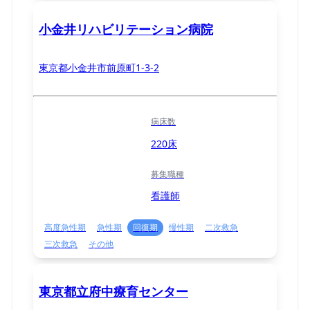
小金井リハビリテーション病院
東京都小金井市前原町1-3-2
病床数
220床
募集職種
看護師
高度急性期
急性期
回復期
慢性期
二次救急
三次救急
その他
東京都立府中療育センター