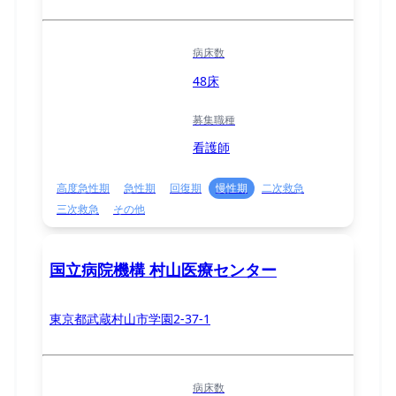
病床数
48床
募集職種
看護師
高度急性期
急性期
回復期
慢性期
二次救急
三次救急
その他
国立病院機構 村山医療センター
東京都武蔵村山市学園2-37-1
病床数