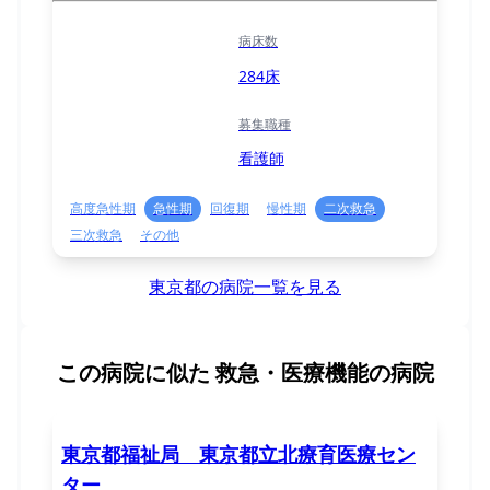
病床数
284床
募集職種
看護師
高度急性期
急性期
回復期
慢性期
二次救急
三次救急
その他
東京都の病院一覧を見る
この病院に似た
救急・医療機能の病院
東京都福祉局 東京都立北療育医療セン
ター