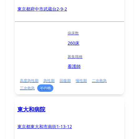
東京都府中市武蔵台2-9-2
病床数
260床
募集職種
看護師
高度急性期
急性期
回復期
慢性期
二次救急
三次救急
その他
東大和病院
東京都東大和市南街1-13-12