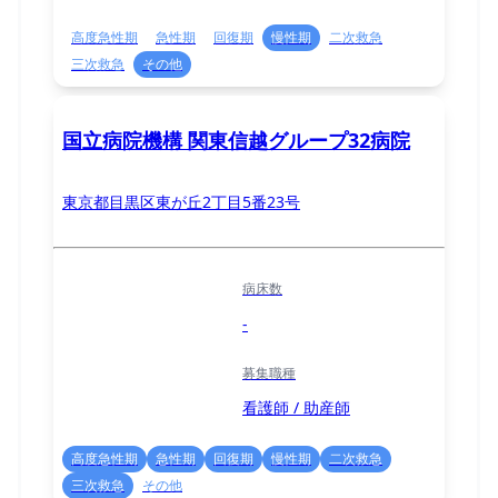
高度急性期
急性期
回復期
慢性期
二次救急
三次救急
その他
国立病院機構 関東信越グループ32病院
東京都目黒区東が丘2丁目5番23号
病床数
-
募集職種
看護師 / 助産師
高度急性期
急性期
回復期
慢性期
二次救急
三次救急
その他