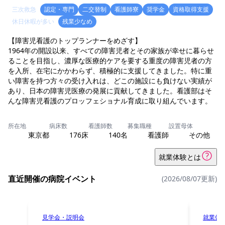
三次救急
認定・専門
二交替制
看護師寮
奨学金
資格取得支援
休日休暇が多い
残業少なめ
【障害児看護のトップランナーをめざす】
1964年の開設以来、すべての障害児者とその家族が幸せに暮らせ
ることを目指し、濃厚な医療的ケアを要する重度の障害児者の方
を入所、在宅にかかわらず、積極的に支援してきました。特に重
い障害を持つ方々の受け入れは、どこの施設にも負けない実績が
あり、日本の障害児医療の発展に貢献してきました。看護部はそ
んな障害児看護のプロッフェショナル育成に取り組んでいます。
所在地
病床数
看護師数
募集職種
設置母体
東京都
176床
140名
看護師
その他
就業体験とは
直近開催の病院イベント
(2026/08/07更新)
見学会・説明会
就業体