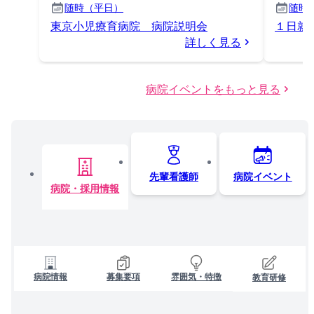
随時（平日）
随時
東京小児療育病院 病院説明会
１日就
詳しく見る
病院イベントをもっと見る
先輩看護師
病院イベント
病院・採用情報
病院情報
募集要項
雰囲気・特徴
教育研修