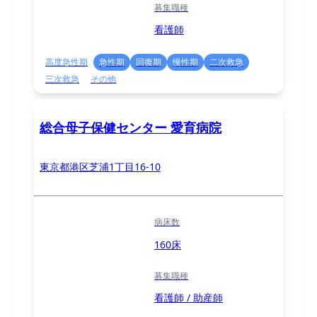
募集職種
看護師
高度急性期
急性期
回復期
慢性期
二次救急
三次救急
その他
総合母子保健センター 愛育病院
東京都港区芝浦1丁目16-10
病床数
160床
募集職種
看護師 / 助産師