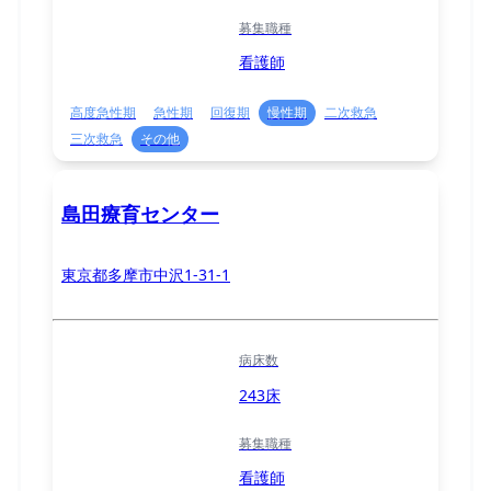
募集職種
看護師
高度急性期
急性期
回復期
慢性期
二次救急
三次救急
その他
島田療育センター
東京都多摩市中沢1-31-1
病床数
243床
募集職種
看護師