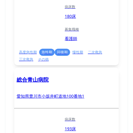
病床数
180床
募集職種
看護師
高度急性期
急性期
回復期
慢性期
二次救急
三次救急
その他
総合青山病院
愛知県豊川市小坂井町道地100番地1
病床数
193床