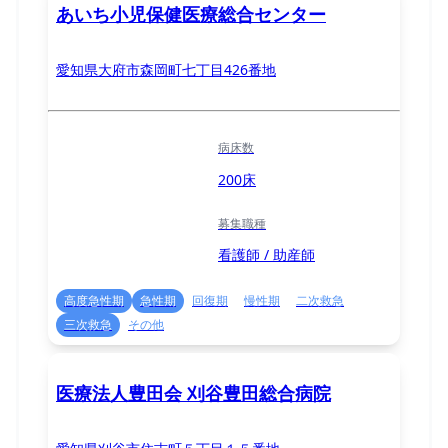
あいち小児保健医療総合センター
愛知県大府市森岡町七丁目426番地
病床数
200床
募集職種
看護師 / 助産師
高度急性期
急性期
回復期
慢性期
二次救急
三次救急
その他
医療法人豊田会 刈谷豊田総合病院