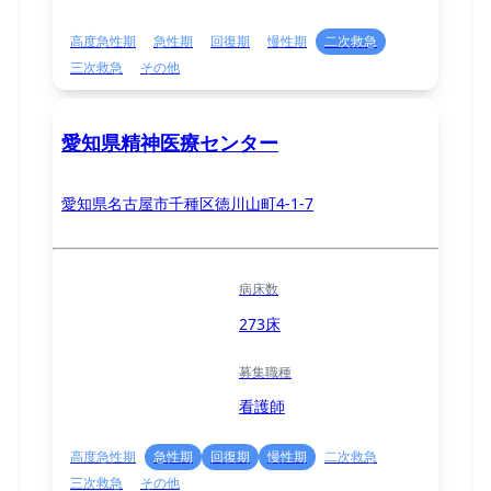
高度急性期
急性期
回復期
慢性期
二次救急
三次救急
その他
愛知県精神医療センター
愛知県名古屋市千種区徳川山町4-1-7
病床数
273床
募集職種
看護師
高度急性期
急性期
回復期
慢性期
二次救急
三次救急
その他