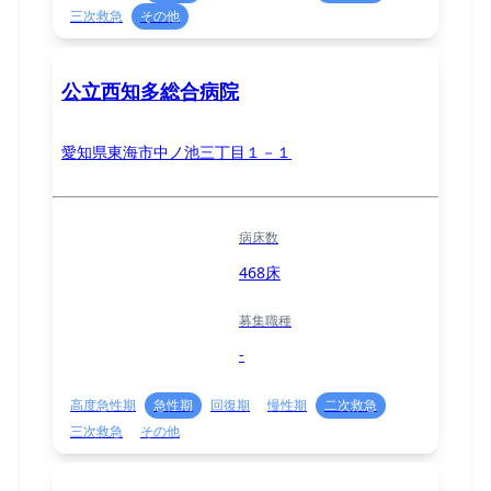
三次救急
その他
公立西知多総合病院
愛知県東海市中ノ池三丁目１－１
病床数
468床
募集職種
-
高度急性期
急性期
回復期
慢性期
二次救急
三次救急
その他