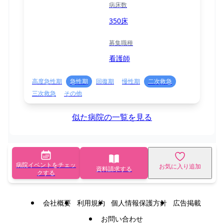
病床数
350床
募集職種
看護師
高度急性期
急性期
回復期
慢性期
二次救急
三次救急
その他
似た病院の一覧を見る
病院イベントをチェッ
お気に入り追加
資料請求する
クする
会社概要
利用規約
個人情報保護方針
広告掲載
お問い合わせ