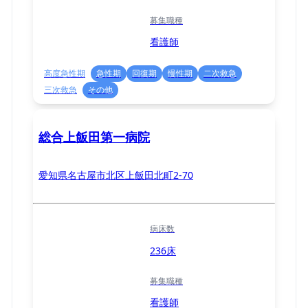
募集職種
看護師
高度急性期
急性期
回復期
慢性期
二次救急
三次救急
その他
総合上飯田第一病院
愛知県名古屋市北区上飯田北町2-70
病床数
236床
募集職種
看護師