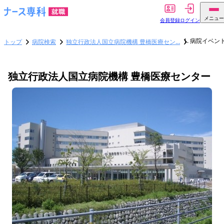
メニュー
会員登録
ログイン
病院イベン
トップ
病院検索
独立行政法人国立病院機構 豊橋医療セン…
独立行政法人国立病院機構 豊橋医療センター