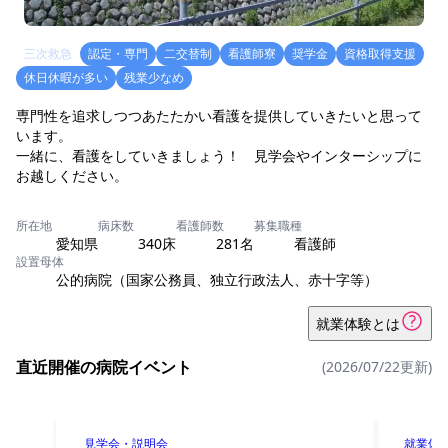
三次救急
認定・専門
二交替制
看護師寮
奨学金
資格取得支援
休日休暇が多い
残業少なめ
専門性を追求しつつあたたかい看護を提供していきたいと思って
います。
一緒に、看護をしていきましょう！ 見学会やインターシップに
お越しください。
所在地
病床数
看護師数
募集職種
愛知県
340床
281名
看護師
設置母体
公的病院（国家公務員、独立行政法人、赤十字等）
就業体験とは
直近開催の病院イベント
(2026/07/22更新)
見学会・説明会
就業体