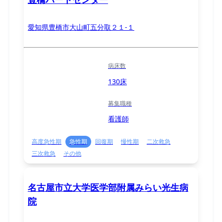
愛知県豊橋市大山町五分取２１-１
病床数
130床
募集職種
看護師
高度急性期
急性期
回復期
慢性期
二次救急
三次救急
その他
名古屋市立大学医学部附属みらい光生病
院