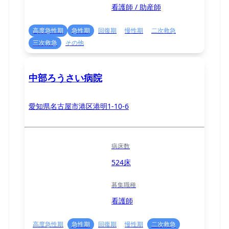
看護師 / 助産師
高度急性期
急性期
回復期
慢性期
二次救急
三次救急
その他
中部ろうさい病院
愛知県名古屋市港区港明1-10-6
病床数
524床
募集職種
看護師
高度急性期
急性期
回復期
慢性期
二次救急