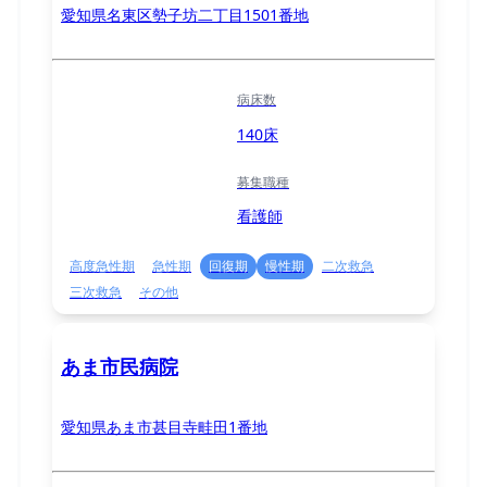
愛知県名東区勢子坊二丁目1501番地
病床数
140床
募集職種
看護師
高度急性期
急性期
回復期
慢性期
二次救急
三次救急
その他
あま市民病院
愛知県あま市甚目寺畦田1番地