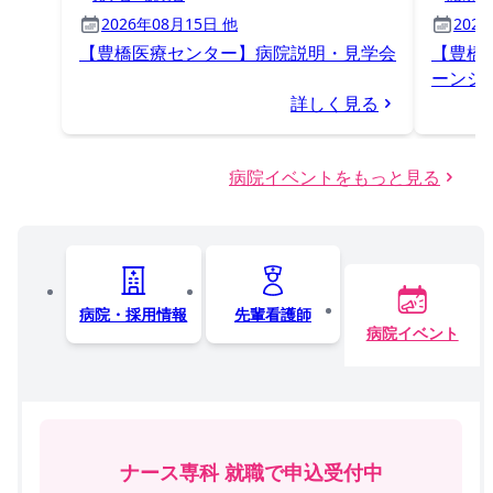
2026年08月15日 他
202
【豊橋医療センター】病院説明・見学会
【豊橋
ーンシ
詳しく見る
病院イベントをもっと見る
病院・採用情報
先輩看護師
病院イベント
ナース専科 就職で申込受付中