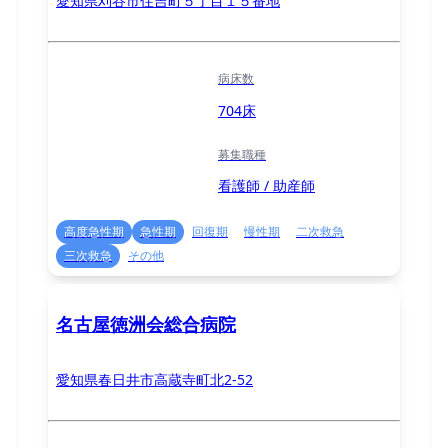
愛知県刈谷市住吉町５丁目１５番地
病床数
704床
募集職種
看護師 / 助産師
高度急性期
急性期
回復期
慢性期
二次救急
三次救急
その他
名古屋徳洲会総合病院
愛知県春日井市高蔵寺町北2-52