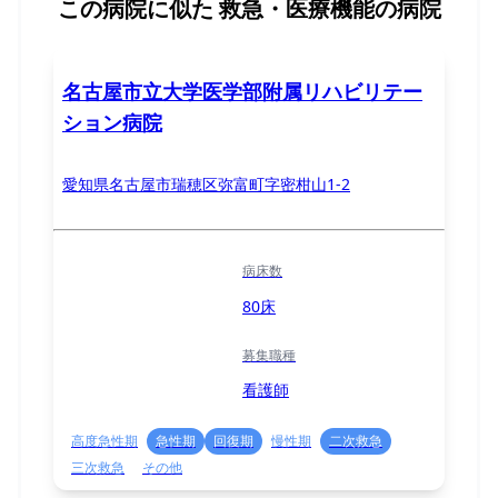
この病院に似た
救急・医療機能の病院
名古屋市立大学医学部附属リハビリテー
ション病院
愛知県名古屋市瑞穂区弥富町字密柑山1-2
病床数
80床
募集職種
看護師
高度急性期
急性期
回復期
慢性期
二次救急
三次救急
その他