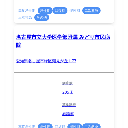
高度急性期
急性期
回復期
慢性期
二次救急
三次救急
その他
名古屋市立大学医学部附属 みどり市民病
院
愛知県名古屋市緑区潮見が丘1-77
病床数
205床
募集職種
看護師
高度急性期
急性期
回復期
慢性期
二次救急