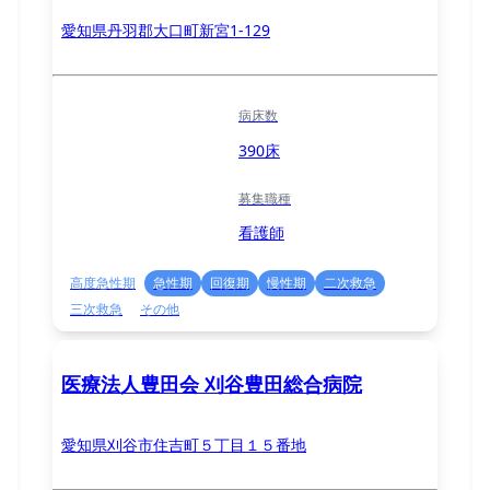
愛知県丹羽郡大口町新宮1-129
病床数
390床
募集職種
看護師
高度急性期
急性期
回復期
慢性期
二次救急
三次救急
その他
医療法人豊田会 刈谷豊田総合病院
愛知県刈谷市住吉町５丁目１５番地