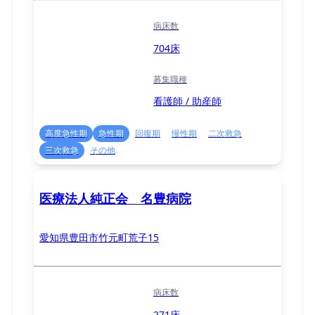
病床数
704床
募集職種
看護師 / 助産師
高度急性期
急性期
回復期
慢性期
二次救急
三次救急
その他
医療法人純正会 名豊病院
愛知県豊田市竹元町荒子15
病床数
271床