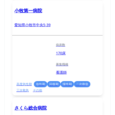
小牧第一病院
愛知県小牧市中央5-39
病床数
170床
募集職種
看護師
高度急性期
急性期
回復期
慢性期
二次救急
三次救急
その他
さくら総合病院