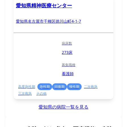
愛知県精神医療センター
愛知県名古屋市千種区徳川山町4-1-7
病床数
273床
募集職種
看護師
高度急性期
急性期
回復期
慢性期
二次救急
三次救急
その他
愛知県の病院一覧を見る