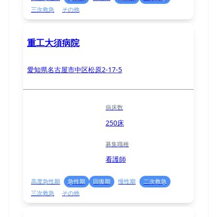
三次救急
その他
重工大須病院
愛知県名古屋市中区松原2-17-5
病床数
250床
募集職種
看護師
高度急性期
急性期
回復期
慢性期
二次救急
三次救急
その他