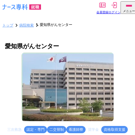
メニュー
会員登録
ログイン
愛知県がんセンター
トップ
病院検索
愛知県がんセンター
三次救急
認定・専門
二交替制
看護師寮
奨学金
資格取得支援