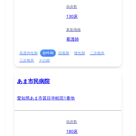
病床数
130床
募集職種
看護師
高度急性期
急性期
回復期
慢性期
二次救急
三次救急
その他
あま市民病院
愛知県あま市甚目寺畦田1番地
病床数
180床