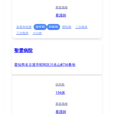
募集職種
看護師
高度急性期
急性期
回復期
慢性期
二次救急
三次救急
その他
聖霊病院
愛知県名古屋市昭和区川名山町56番地
病床数
194床
募集職種
看護師