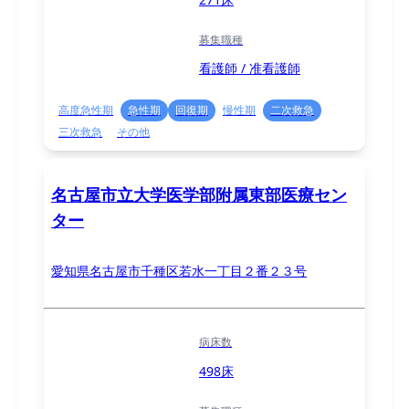
募集職種
看護師 / 准看護師
高度急性期
急性期
回復期
慢性期
二次救急
三次救急
その他
名古屋市立大学医学部附属東部医療セン
ター
愛知県名古屋市千種区若水一丁目２番２３号
病床数
498床