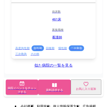
病床数
461床
募集職種
看護師
高度急性期
急性期
回復期
慢性期
二次救急
三次救急
その他
似た病院の一覧を見る
病院イベントをチェッ
お気に入り追加
資料請求する
クする
会社概要
利用規約
個人情報保護方針
広告掲載