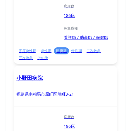
病床数
186床
募集職種
看護師 / 助産師 / 保健師
高度急性期
急性期
回復期
慢性期
二次救急
三次救急
その他
小野田病院
福島県南相馬市原町区旭町3-21
病床数
186床