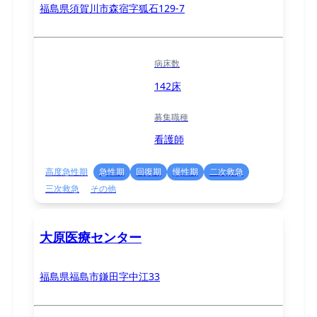
福島県須賀川市森宿字狐石129-7
病床数
142床
募集職種
看護師
高度急性期
急性期
回復期
慢性期
二次救急
三次救急
その他
大原医療センター
福島県福島市鎌田字中江33