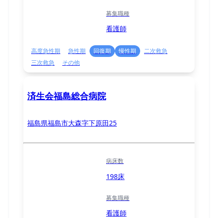
募集職種
看護師
高度急性期
急性期
回復期
慢性期
二次救急
三次救急
その他
済生会福島総合病院
福島県福島市大森字下原田25
病床数
198床
募集職種
看護師