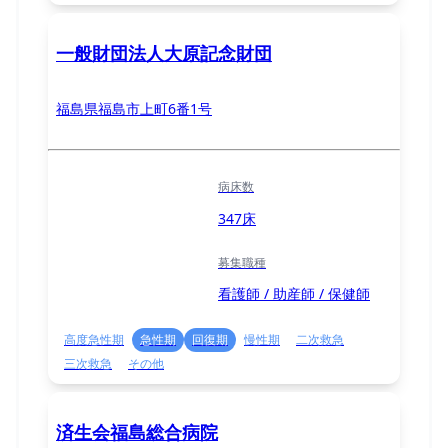
一般財団法人大原記念財団
福島県福島市上町6番1号
病床数
347床
募集職種
看護師 / 助産師 / 保健師
高度急性期
急性期
回復期
慢性期
二次救急
三次救急
その他
済生会福島総合病院