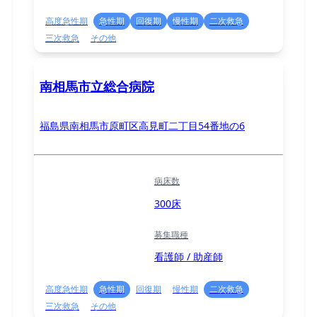
高度急性期
急性期
回復期
慢性期
二次救急
三次救急
その他
南相馬市立総合病院
福島県南相馬市原町区高見町二丁目54番地の6
病床数
300床
募集職種
看護師 / 助産師
高度急性期
急性期
回復期
慢性期
二次救急
三次救急
その他