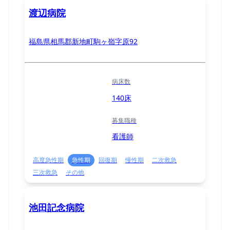
渡辺病院
福島県相馬郡新地町駒ヶ嶺字原92
病床数
140床
募集職種
看護師
高度急性期
急性期
回復期
慢性期
二次救急
三次救急
その他
池田記念病院