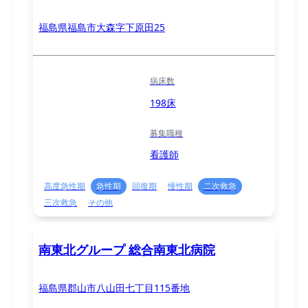
福島県福島市大森字下原田25
病床数
198床
募集職種
看護師
高度急性期
急性期
回復期
慢性期
二次救急
三次救急
その他
南東北グループ 総合南東北病院
福島県郡山市八山田七丁目115番地