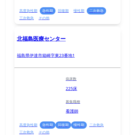
高度急性期
急性期
回復期
慢性期
二次救急
三次救急
その他
北福島医療センター
福島県伊達市箱崎字東23番地1
病床数
225床
募集職種
看護師
高度急性期
急性期
回復期
慢性期
二次救急
三次救急
その他