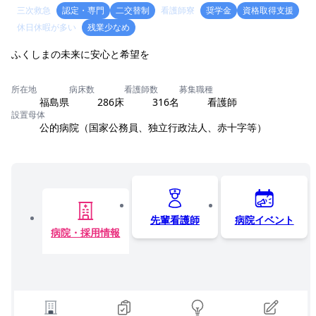
三次救急
認定・専門
二交替制
看護師寮
奨学金
資格取得支援
休日休暇が多い
残業少なめ
ふくしまの未来に安心と希望を
所在地
病床数
看護師数
募集職種
福島県
286床
316名
看護師
設置母体
公的病院（国家公務員、独立行政法人、赤十字等）
先輩看護師
病院イベント
病院・採用情報