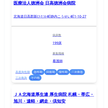
医療法人徳洲会 日高徳洲会病院
北海道日高郡新ひだか町静内こうせい町1-10-27
病床数
199床
募集職種
看護師
高度急性期
急性期
回復期
慢性期
二次救急
三次救急
その他
ＪＡ北海道厚生連 厚生病院 札幌・帯広・
旭川・遠軽・網走・倶知安