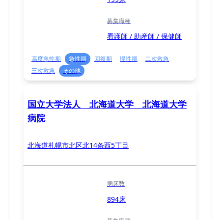
募集職種
看護師 / 助産師 / 保健師
高度急性期
急性期
回復期
慢性期
二次救急
三次救急
その他
国立大学法人 北海道大学 北海道大学
病院
北海道札幌市北区北14条西5丁目
病床数
894床