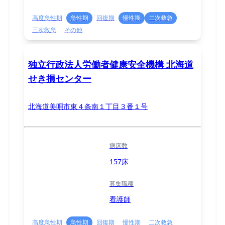
高度急性期
急性期
回復期
慢性期
二次救急
三次救急
その他
独立行政法人労働者健康安全機構 北海道
せき損センター
北海道美唄市東４条南１丁目３番１号
病床数
157床
募集職種
看護師
高度急性期
急性期
回復期
慢性期
二次救急