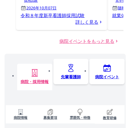
採用試験
見学会
2026年10月07日
随時
令和８年度新卒看護師採用試験
就業体
詳しく見る
病院イベントをもっと見る
先輩看護師
病院イベント
病院・採用情報
病院情報
募集要項
雰囲気・特徴
教育研修