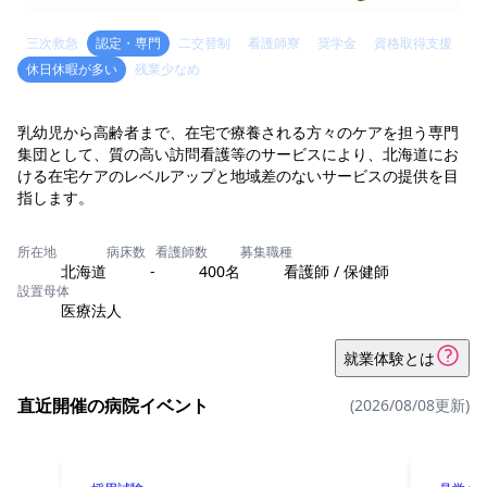
三次救急
認定・専門
二交替制
看護師寮
奨学金
資格取得支援
休日休暇が多い
残業少なめ
乳幼児から高齢者まで、在宅で療養される方々のケアを担う専門
集団として、質の高い訪問看護等のサービスにより、北海道にお
ける在宅ケアのレベルアップと地域差のないサービスの提供を目
指します。
所在地
病床数
看護師数
募集職種
北海道
-
400名
看護師 / 保健師
設置母体
医療法人
就業体験とは
直近開催の病院イベント
(2026/08/08更新)