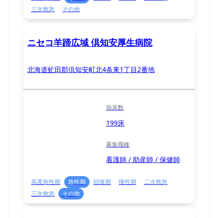
三次救急
その他
ニセコ羊蹄広域 倶知安厚生病院
北海道虻田郡倶知安町北4条東1丁目2番地
病床数
199床
募集職種
看護師 / 助産師 / 保健師
高度急性期
急性期
回復期
慢性期
二次救急
三次救急
その他