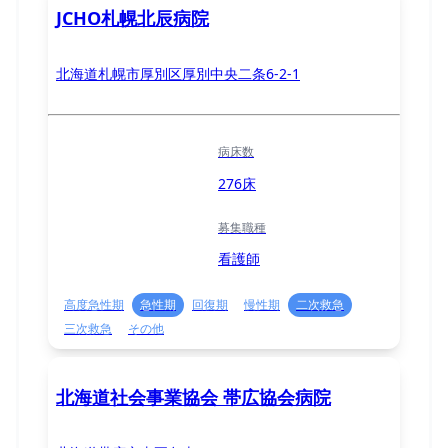
JCHO札幌北辰病院
北海道札幌市厚別区厚別中央二条6-2-1
病床数
276床
募集職種
看護師
高度急性期
急性期
回復期
慢性期
二次救急
三次救急
その他
北海道社会事業協会 帯広協会病院