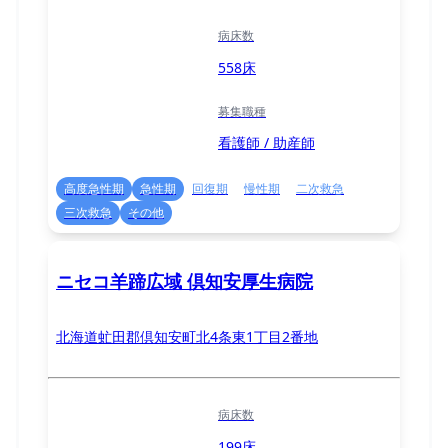
病床数
558床
募集職種
看護師 / 助産師
高度急性期
急性期
回復期
慢性期
二次救急
三次救急
その他
ニセコ羊蹄広域 倶知安厚生病院
北海道虻田郡倶知安町北4条東1丁目2番地
病床数
199床