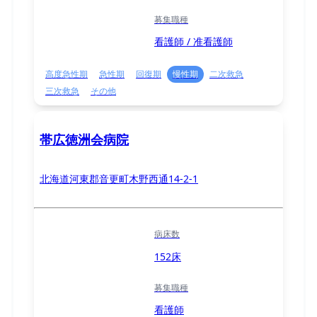
募集職種
看護師 / 准看護師
高度急性期
急性期
回復期
慢性期
二次救急
三次救急
その他
帯広徳洲会病院
北海道河東郡音更町木野西通14-2-1
病床数
152床
募集職種
看護師