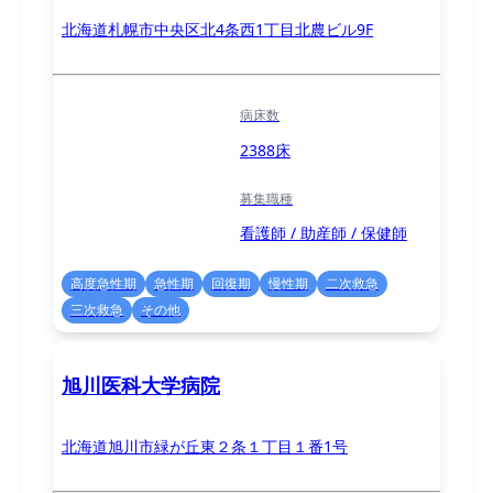
北海道札幌市中央区北4条西1丁目北農ビル9F
病床数
2388床
募集職種
看護師 / 助産師 / 保健師
高度急性期
急性期
回復期
慢性期
二次救急
三次救急
その他
旭川医科大学病院
北海道旭川市緑が丘東２条１丁目１番1号