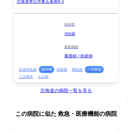
北海道帯広市東五条南9-2
病床数
300床
募集職種
看護師 / 助産師
高度急性期
急性期
回復期
慢性期
二次救急
三次救急
その他
北海道の病院一覧を見る
この病院に似た
救急・医療機能の病院