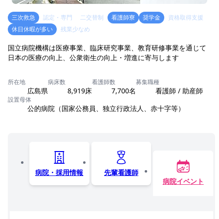
三次救急
認定・専門
二交替制
看護師寮
奨学金
資格取得支援
休日休暇が多い
残業少なめ
国立病院機構は医療事業、臨床研究事業、教育研修事業を通じて
日本の医療の向上、公衆衛生の向上・増進に寄与します
所在地
病床数
看護師数
募集職種
広島県
8,919床
7,700名
看護師 / 助産師
設置母体
公的病院（国家公務員、独立行政法人、赤十字等）
病院・採用情報
先輩看護師
病院イベント