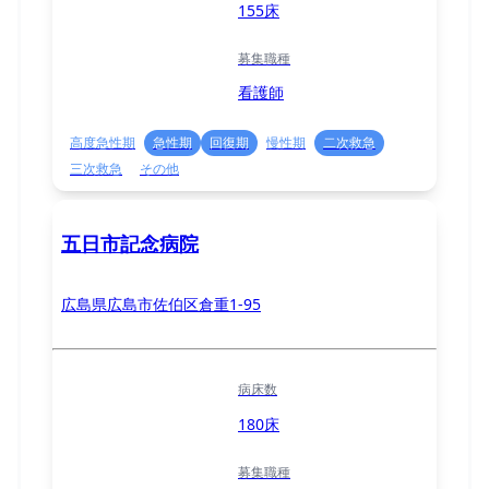
155床
募集職種
看護師
高度急性期
急性期
回復期
慢性期
二次救急
三次救急
その他
五日市記念病院
広島県広島市佐伯区倉重1-95
病床数
180床
募集職種