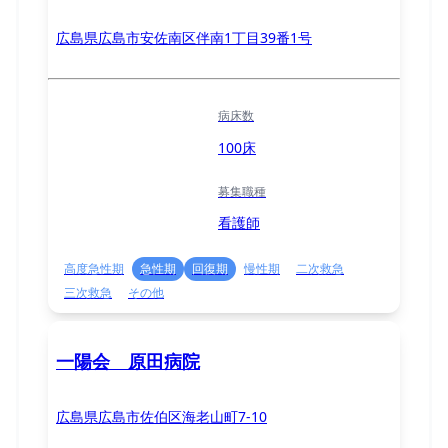
広島県広島市安佐南区伴南1丁目39番1号
病床数
100床
募集職種
看護師
高度急性期
急性期
回復期
慢性期
二次救急
三次救急
その他
一陽会 原田病院
広島県広島市佐伯区海老山町7-10