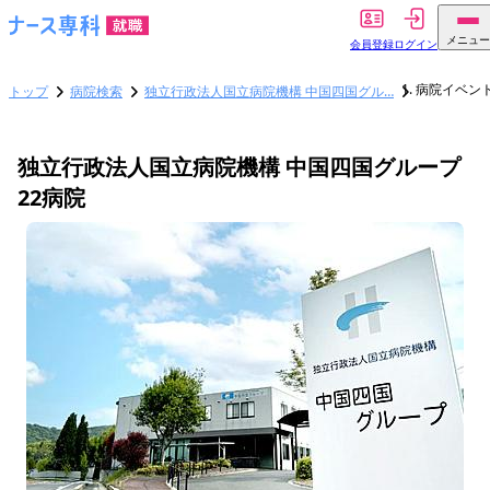
メニュー
会員登録
ログイン
病院イベン
トップ
病院検索
独立行政法人国立病院機構 中国四国グル…
独立行政法人国立病院機構 中国四国グループ
22病院