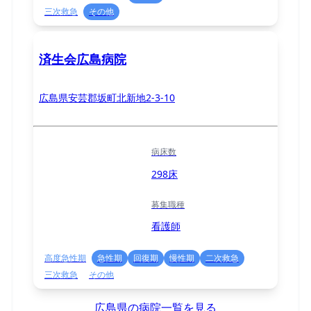
三次救急
その他
済生会広島病院
広島県安芸郡坂町北新地2-3-10
病床数
298床
募集職種
看護師
高度急性期
急性期
回復期
慢性期
二次救急
三次救急
その他
広島県の病院一覧を見る