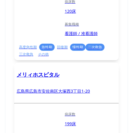
病床数
120床
募集職種
看護師 / 准看護師
高度急性期
急性期
回復期
慢性期
二次救急
三次救急
その他
メリィホスピタル
広島県広島市安佐南区大塚西3丁目1-20
病床数
199床