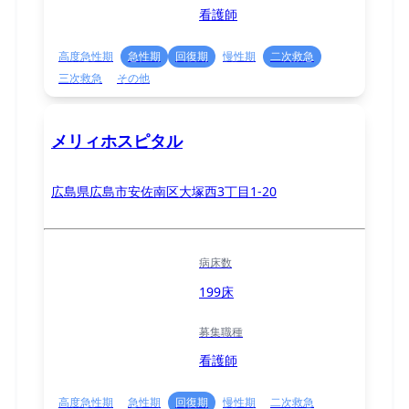
看護師
高度急性期
急性期
回復期
慢性期
二次救急
三次救急
その他
メリィホスピタル
広島県広島市安佐南区大塚西3丁目1-20
病床数
199床
募集職種
看護師
高度急性期
急性期
回復期
慢性期
二次救急