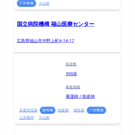
三次救急
その他
国立病院機構 福山医療センター
広島県福山市沖野上町4-14-17
病床数
350床
募集職種
看護師 / 助産師
高度急性期
急性期
回復期
慢性期
二次救急
三次救急
その他