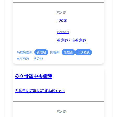
病床数
120床
募集職種
看護師 / 准看護師
高度急性期
急性期
回復期
慢性期
二次救急
三次救急
その他
公立世羅中央病院
広島県世羅郡世羅町本郷918-3
病床数