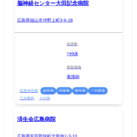
脳神経センター大田記念病院
広島県福山市沖野上町3-6-28
病床数
199床
募集職種
看護師
高度急性期
急性期
回復期
慢性期
二次救急
三次救急
その他
済生会広島病院
広島県安芸郡坂町北新地2-3-10