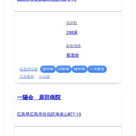
病床数
298床
募集職種
看護師
高度急性期
急性期
回復期
慢性期
二次救急
三次救急
その他
一陽会 原田病院
広島県広島市佐伯区海老山町7-10