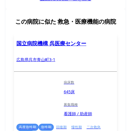
この病院に似た
救急・医療機能の病院
国立病院機構 呉医療センター
広島県呉市青山町3-1
病床数
645床
募集職種
看護師 / 助産師
高度急性期
急性期
回復期
慢性期
二次救急