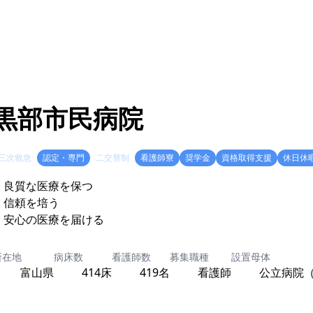
黒部市民病院
三次救急
認定・専門
二交替制
看護師寮
奨学金
資格取得支援
休日休
・良質な医療を保つ
・信頼を培う
所在地
病床数
看護師数
募集職種
設置母体
富山県
414床
419名
看護師
公立病院