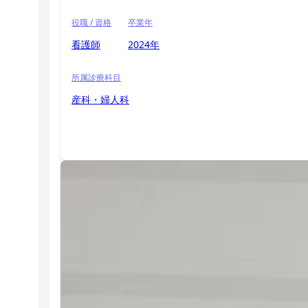
役職 / 資格
卒業年
看護師
2024年
所属診療科目
産科・婦人科