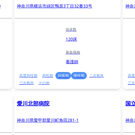
0
神奈川県横浜市緑区鴨居3丁目32番33号
神奈
病床数
120床
募集職種
看護師
高度急性期
急性期
回復期
慢性期
二次救急
高度
三次救急
その他
三次
愛川北部病院
国
神奈川県愛甲郡愛川町角田281-1
神奈