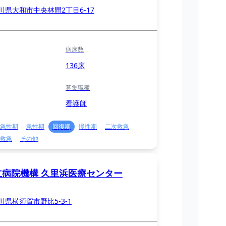
川県大和市中央林間2丁目6-17
病床数
136床
募集職種
看護師
急性期
急性期
回復期
慢性期
二次救急
救急
その他
立病院機構 久里浜医療センター
川県横須賀市野比5-3-1