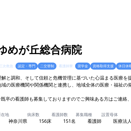
ゆめが丘総合病院
三次救急
認定・専門
二交替制
看護師寮
奨学金
資格取得支援
休日休
理解と調和、そして信頼と危機管理に基づいた心温まる医療を
地域の医療機関や関係機関と連携し、地域全体の医療・福祉の
★既卒の看護師も募集しておりますのでご興味ある方はご連絡
所在地
病床数
看護師数
募集職種
設置母体
神奈川県
156床
151名
看護師
医療法