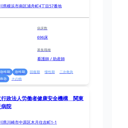
川県横浜市南区浦舟町4丁目57番地
病床数
696床
募集職種
看護師 / 助産師
急性期
急性期
回復期
慢性期
二次救急
救急
その他
立行政法人労働者健康安全機構 関東
災病院
川県川崎市中原区木月住吉町1-1