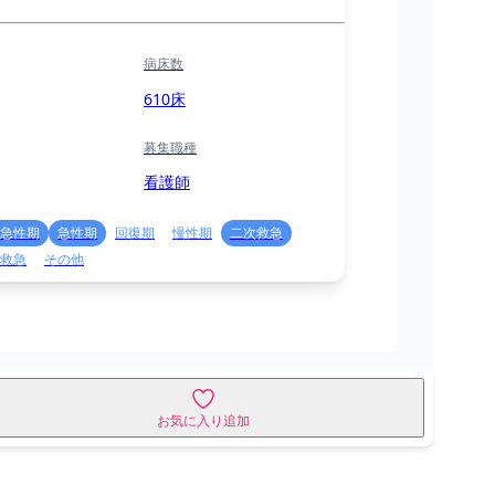
病床数
610床
募集職種
看護師
急性期
急性期
回復期
慢性期
二次救急
救急
その他
お気に入り追加