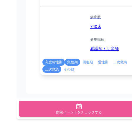
病床数
740床
募集職種
看護師 / 助産師
高度急性期
急性期
回復期
慢性期
二次救急
三次救急
その他
病院イベントをチェックする