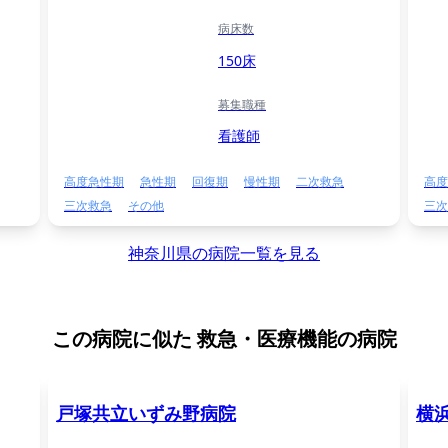
病床数
150床
募集職種
看護師
高度急性期
急性期
回復期
慢性期
二次救急
高度
三次救急
その他
三次
神奈川県の病院一覧を見る
この病院に似た
救急・医療機能の病院
戸塚共立いずみ野病院
横