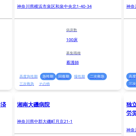
神奈川県横浜市泉区和泉中央北1‐40‐34
神奈
病床数
100床
募集職種
看護師
高度急性期
急性期
回復期
慢性期
二次救急
高度
三次救急
その他
三次
共済
湘南大磯病院
独
労
神奈川県中郡大磯町月京21-1
神奈