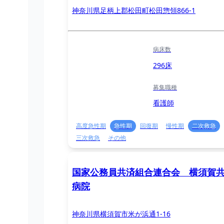
神奈川県足柄上郡松田町松田惣領866-1
病床数
296床
募集職種
看護師
高度急性期
急性期
回復期
慢性期
二次救急
三次救急
その他
国家公務員共済組合連合会 横須賀
病院
神奈川県横須賀市米が浜通1-16