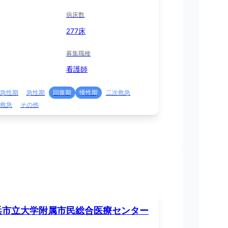
病床数
277床
募集職種
看護師
急性期
急性期
回復期
慢性期
二次救急
救急
その他
浜市立大学附属市民総合医療センター