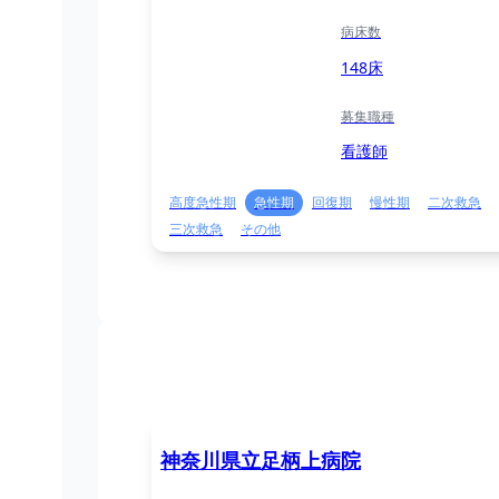
病床数
148床
募集職種
看護師
高度急性期
急性期
回復期
慢性期
二次救急
三次救急
その他
神奈川県立足柄上病院