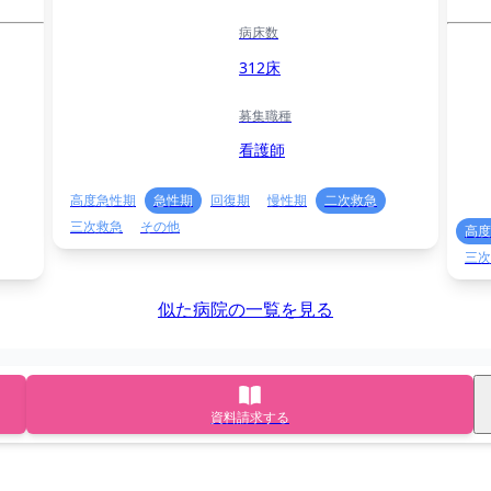
病床数
312床
募集職種
看護師
高度急性期
急性期
回復期
慢性期
二次救急
三次救急
その他
高度
三次
似た病院の一覧を見る
資料請求する