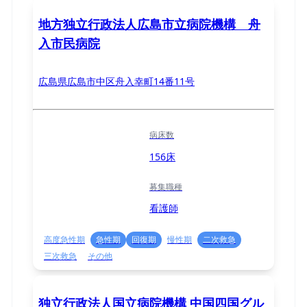
地方独立行政法人広島市立病院機構 舟
入市民病院
広島県広島市中区舟入幸町14番11号
病床数
156床
募集職種
看護師
高度急性期
急性期
回復期
慢性期
二次救急
三次救急
その他
独立行政法人国立病院機構 中国四国グル