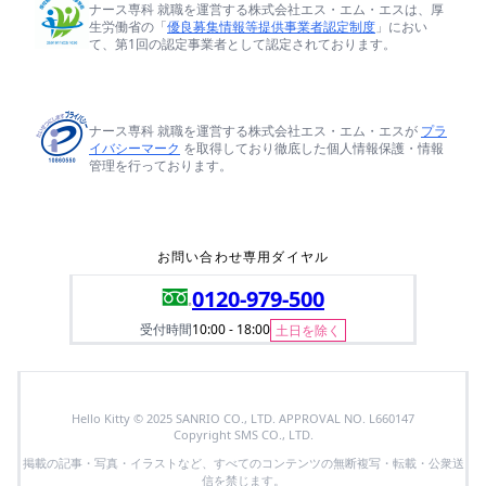
ナース専科 就職を運営する株式会社エス・エム・エスは、厚
生労働省の「
優良募集情報等提供事業者認定制度
」におい
て、第1回の認定事業者として認定されております。
ナース専科 就職を運営する株式会社エス・エム・エスが
プラ
イバシーマーク
を取得しており徹底した個人情報保護・情報
管理を行っております。
お問い合わせ専用ダイヤル
0120-979-500
受付時間
10:00 - 18:00
土日を除く
Hello Kitty © 2025 SANRIO CO., LTD. APPROVAL NO. L660147
Copyright SMS CO., LTD.
掲載の記事・写真・イラストなど、すべてのコンテンツの無断複写・転載・公衆送
信を禁じます。