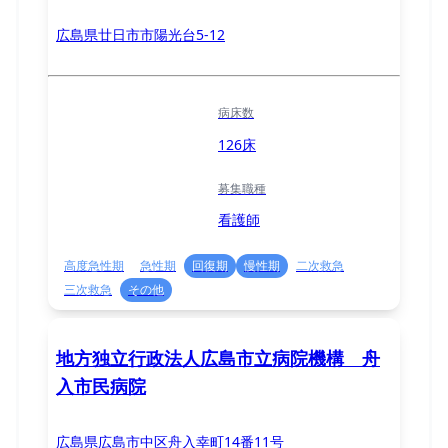
広島県廿日市市陽光台5-12
病床数
126床
募集職種
看護師
高度急性期
急性期
回復期
慢性期
二次救急
三次救急
その他
地方独立行政法人広島市立病院機構 舟
入市民病院
広島県広島市中区舟入幸町14番11号