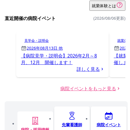
就業体験とは
直近開催の病院イベント
(2026/08/06更新)
見学会・説明会
就業体
2026年08月13日 他
202
【病院見学・説明会】2026年2月～8
【就業体
月、12月 開催します！
催しま
詳しく見る
病院イベントをもっと見る
先輩看護師
病院イベント
病院・採用情報