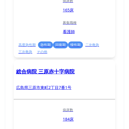
病床数
165床
募集職種
看護師
高度急性期
急性期
回復期
慢性期
二次救急
三次救急
その他
総合病院 三原赤十字病院
広島県三原市東町2丁目7番1号
病床数
184床