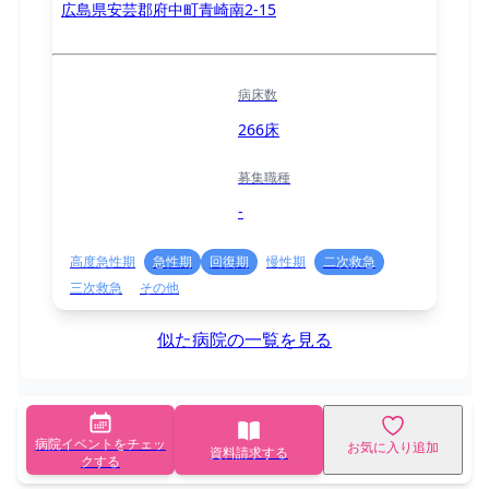
広島県安芸郡府中町青崎南2-15
病床数
266床
募集職種
-
高度急性期
急性期
回復期
慢性期
二次救急
三次救急
その他
似た病院の一覧を見る
病院イベントをチェッ
お気に入り追加
資料請求する
クする