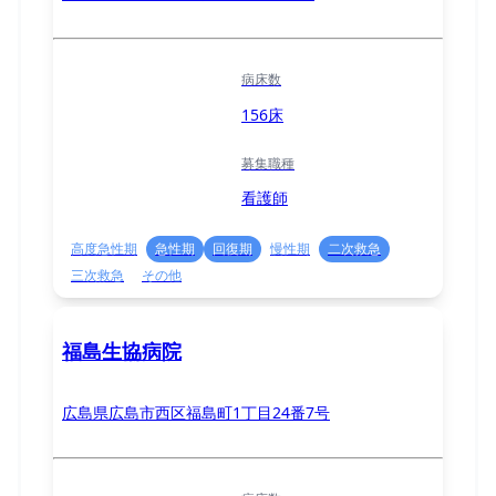
病床数
156床
募集職種
看護師
高度急性期
急性期
回復期
慢性期
二次救急
三次救急
その他
福島生協病院
広島県広島市西区福島町1丁目24番7号