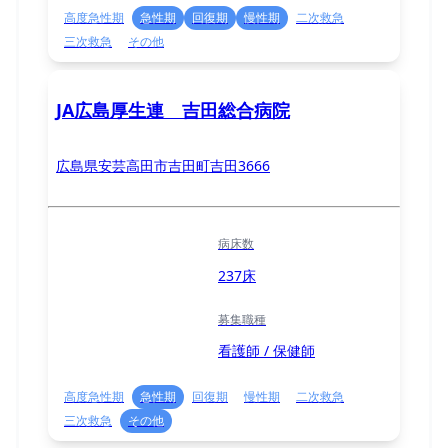
高度急性期
急性期
回復期
慢性期
二次救急
三次救急
その他
JA広島厚生連 吉田総合病院
広島県安芸高田市吉田町吉田3666
病床数
237床
募集職種
看護師 / 保健師
高度急性期
急性期
回復期
慢性期
二次救急
三次救急
その他