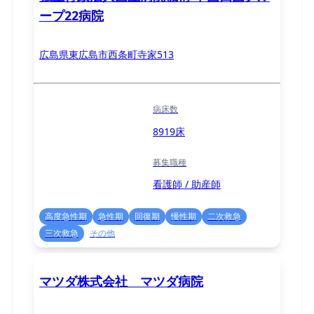
ープ22病院
広島県東広島市西条町寺家513
病床数
8919床
募集職種
看護師 / 助産師
高度急性期
急性期
回復期
慢性期
二次救急
三次救急
その他
マツダ株式会社 マツダ病院