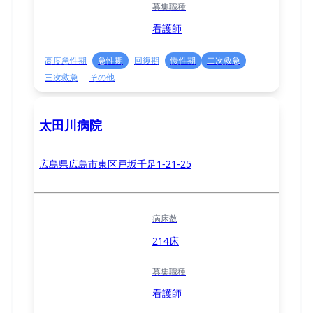
募集職種
看護師
高度急性期
急性期
回復期
慢性期
二次救急
三次救急
その他
太田川病院
広島県広島市東区戸坂千足1-21-25
病床数
214床
募集職種
看護師