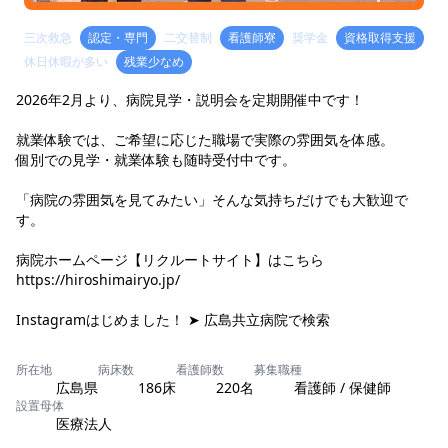
三次救急
認定・専門
二交替制
看護師寮
奨学金
資格取得支援
休日休暇が多い
残業少なめ
2026年2月より、病院見学・説明会を定期開催中です！
就業体験では、ご希望に応じた職場で実際の雰囲気を体感。
個別での見学・就業体験も随時受付中です。
「病院の雰囲気を見てみたい」そんな気持ちだけでも大歓迎で
す。
病院ホームページ【リクルートサイト】はこちら
https://hiroshimairyo.jp/
Instagramはじめました！ ➤ 広島共立病院で検索
所在地
病床数
看護師数
募集職種
広島県
186床
220名
看護師 / 保健師
設置母体
医療法人