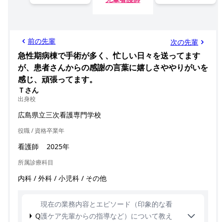
前の先輩
次の先輩
急性期病棟で手術が多く、忙しい日々を送ってます
が、患者さんからの感謝の言葉に嬉しさややりがいを
感じ、頑張ってます。
Ｔさん
出身校
広島県立三次看護専門学校
役職 / 資格
卒業年
看護師
2025年
所属診療科目
内科 / 外科 / 小児科 / その他
現在の業務内容とエピソード（印象的な看
Q
護ケア先輩からの指導など）について教え