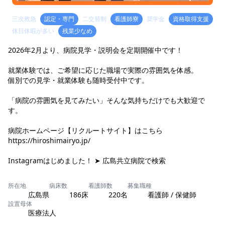
三次救急
認定・専門
二交替制
看護師寮
奨学金
資格取得支援
休日休暇が多い
残業少なめ
2026年2月より、病院見学・説明会を定期開催中です！
就業体験では、ご希望に応じた職場で実際の雰囲気を体感。
個別での見学・就業体験も随時受付中です。
「病院の雰囲気を見てみたい」そんな気持ちだけでも大歓迎で
す。
病院ホームページ【リクルートサイト】はこちら
https://hiroshimairyo.jp/
Instagramはじめました！ ➤ 広島共立病院で検索
所在地
病床数
看護師数
募集職種
広島県
186床
220名
看護師 / 保健師
設置母体
医療法人