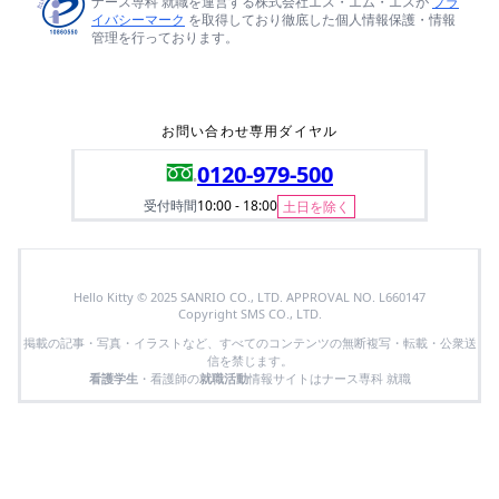
ナース専科 就職を運営する株式会社エス・エム・エスが
プラ
イバシーマーク
を取得しており徹底した個人情報保護・情報
管理を行っております。
お問い合わせ専用ダイヤル
0120-979-500
受付時間
10:00 - 18:00
土日を除く
Hello Kitty © 2025 SANRIO CO., LTD. APPROVAL NO. L660147
Copyright SMS CO., LTD.
掲載の記事・写真・イラストなど、すべてのコンテンツの無断複写・転載・公衆送
信を禁じます。
看護学生
・看護師の
就職活動
情報サイトはナース専科 就職