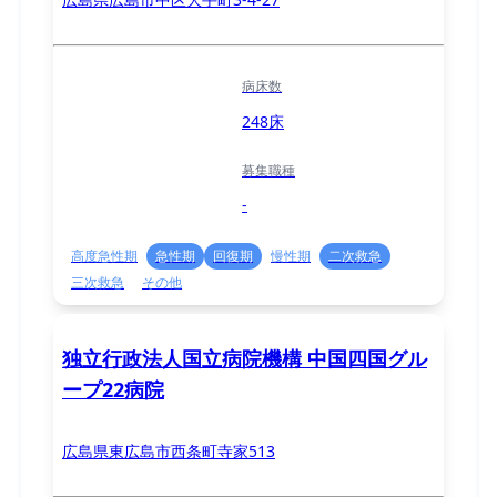
病床数
248床
募集職種
-
高度急性期
急性期
回復期
慢性期
二次救急
三次救急
その他
独立行政法人国立病院機構 中国四国グル
ープ22病院
広島県東広島市西条町寺家513