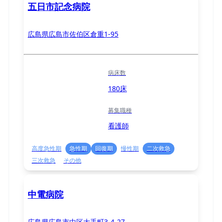
五日市記念病院
広島県広島市佐伯区倉重1-95
病床数
180床
募集職種
看護師
高度急性期
急性期
回復期
慢性期
二次救急
三次救急
その他
中電病院
広島県広島市中区大手町3-4-27