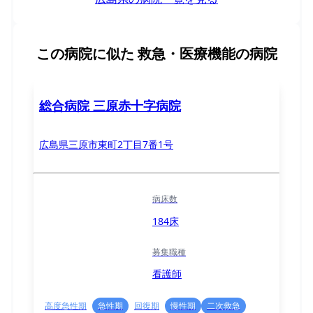
この病院に似た
救急・医療機能の病院
総合病院 三原赤十字病院
広島県三原市東町2丁目7番1号
病床数
184床
募集職種
看護師
高度急性期
急性期
回復期
慢性期
二次救急