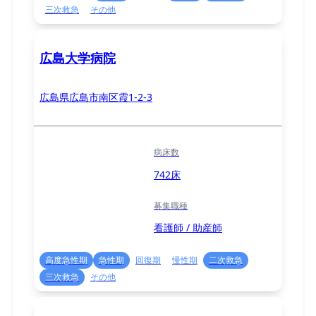
三次救急
その他
広島大学病院
広島県広島市南区霞1-2-3
病床数
742床
募集職種
看護師 / 助産師
高度急性期
急性期
回復期
慢性期
二次救急
三次救急
その他