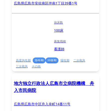
広島県広島市安佐南区伴南1丁目39番1号
病床数
100床
募集職種
看護師
高度急性期
急性期
回復期
慢性期
二次救急
三次救急
その他
地方独立行政法人広島市立病院機構 舟
入市民病院
広島県広島市中区舟入幸町14番11号