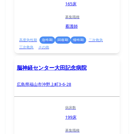
165床
募集職種
看護師
高度急性期
急性期
回復期
慢性期
二次救急
三次救急
その他
脳神経センター大田記念病院
広島県福山市沖野上町3-6-28
病床数
199床
募集職種