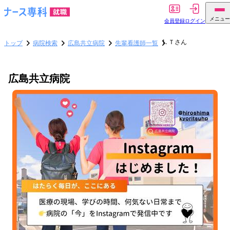
メニュー
会員登録
ログイン
Ｔさん
トップ
病院検索
広島共立病院
先輩看護師一覧
広島共立病院