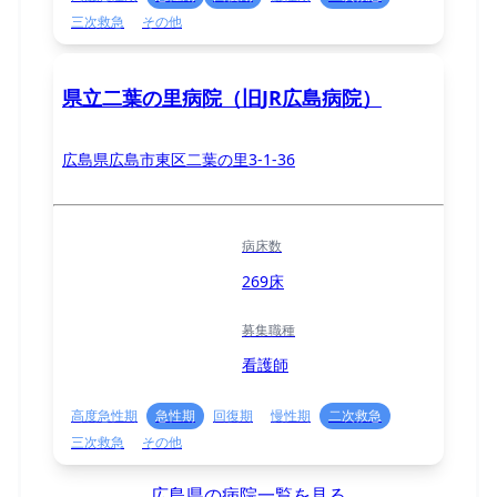
三次救急
その他
県立二葉の里病院（旧JR広島病院）
広島県広島市東区二葉の里3-1-36
病床数
269床
募集職種
看護師
高度急性期
急性期
回復期
慢性期
二次救急
三次救急
その他
広島県の病院一覧を見る