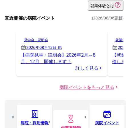
就業体験とは
直近開催の病院イベント
(2026/08/06更新)
見学会・説明会
就業体
2026年08月13日 他
202
【病院見学・説明会】2026年2月～8
【就業体
月、12月 開催します！
催しま
詳しく見る
病院イベントをもっと見る
病院・採用情報
病院イベント
先輩看護師