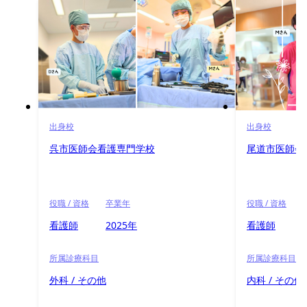
出身校
出身校
呉市医師会看護専門学校
尾道市医師会
役職 / 資格
卒業年
役職 / 資格
看護師
2025年
看護師
所属診療科目
所属診療科目
外科 / その他
内科 / その他