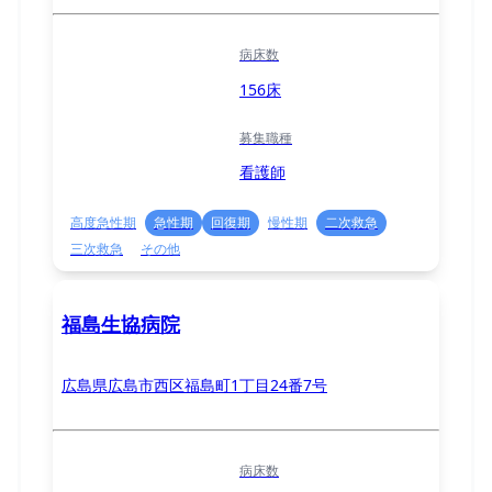
病床数
156床
募集職種
看護師
高度急性期
急性期
回復期
慢性期
二次救急
三次救急
その他
福島生協病院
広島県広島市西区福島町1丁目24番7号
病床数