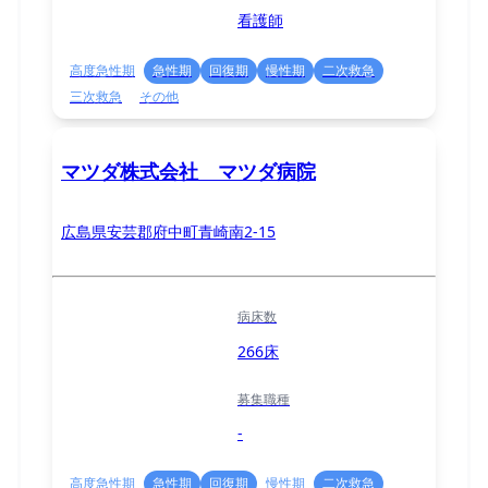
看護師
高度急性期
急性期
回復期
慢性期
二次救急
三次救急
その他
マツダ株式会社 マツダ病院
広島県安芸郡府中町青崎南2-15
病床数
266床
募集職種
-
高度急性期
急性期
回復期
慢性期
二次救急