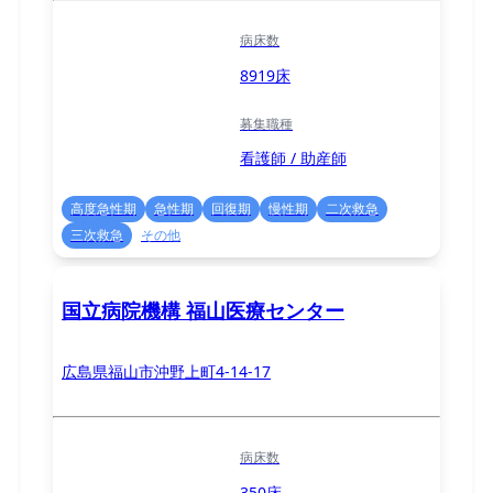
病床数
8919床
募集職種
看護師 / 助産師
高度急性期
急性期
回復期
慢性期
二次救急
三次救急
その他
国立病院機構 福山医療センター
広島県福山市沖野上町4-14-17
病床数
350床